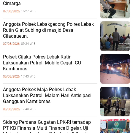
Cimarga
07/08/2026,
15:27 WIB
Anggota Polsek Lebakgedong Polres Lebak
Rutin Giat Subling di masjid Desa
Ciladaueun.
07/08/2026,
09:24 WIB
Polsek Cijaku Polres Lebak Rutin
Laksanakan Patroli Mobile Cegah GU
Kamtibmas
05/08/2026,
17:43 WIB
Anggota Polsek Maja Polres Lebak
Laksanakan Patroli Malam Hari Antisipasi
Gangguan Kamtibmas
05/08/2026,
17:40 WIB
Sidang Perdana Gugatan LPK-RI terhadap
PT KB Finansia Multi Finance Digelar, Uji