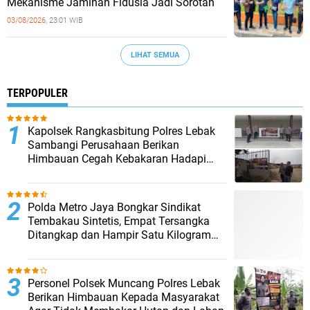
Mekanisme Jaminan Fidusia Jadi Sorotan
03/08/2026,
23:01 WIB
LIHAT SEMUA
TERPOPULER
Kapolsek Rangkasbitung Polres Lebak
Sambangi Perusahaan Berikan
Himbauan Cegah Kebakaran Hadapi
Musim Kemarau
‎Polda Metro Jaya Bongkar Sindikat
Tembakau Sintetis, Empat Tersangka
Ditangkap dan Hampir Satu Kilogram
Barang Bukti Disita
Personel Polsek Muncang Polres Lebak
Berikan Himbauan Kepada Masyarakat