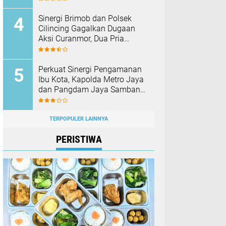
Membakar Hutan dan Lahan
Sinergi Brimob dan Polsek
Cilincing Gagalkan Dugaan
Aksi Curanmor, Dua Pria
Diamankan
‎Perkuat Sinergi Pengamanan
Ibu Kota, Kapolda Metro Jaya
dan Pangdam Jaya Sambangi
Markas Korps Marinir
TERPOPULER LAINNYA
PERISTIWA