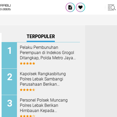
RABU
8 2026
TERPOPULER
Pelaku Pembunuhan
Perempuan di Indekos Grogol
Ditangkap, Polda Metro Jaya
Sita Palu dan Sejumlah
Barang Bukti
Kapolsek Rangkasbitung
Polres Lebak Sambangi
Perusahaan Berikan
Himbauan Cegah Kebakaran
Hadapi Musim Kemarau
Personel Polsek Muncang
Polres Lebak Berikan
Himbauan Kepada
Masyarakat Agar Tidak