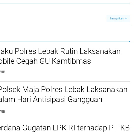
Tampilkan
jaku Polres Lebak Rutin Laksanakan
Mobile Cegah GU Kamtibmas
WIB
Polsek Maja Polres Lebak Laksanakan
alam Hari Antisipasi Gangguan
as
WIB
erdana Gugatan LPK-RI terhadap PT KB