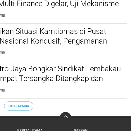
Multi Finance Digelar, Uji Mekanisme
idusia Jadi Sorotan
WIB
stikan Situasi Kamtibmas di Pusat
Nasional Kondusif, Pengamanan
al Diperketat
WIB
etro Jaya Bongkar Sindikat Tembakau
 Empat Tersangka Ditangkap dan
tu Kilogram Barang Bukti Disita
WIB
LIHAT SEMUA
BERITA UTAMA
DAERAH