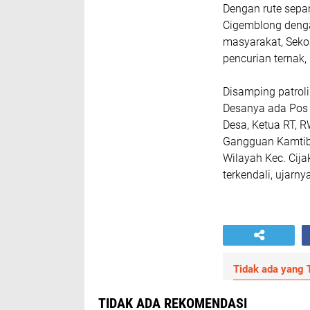
Dengan rute sepan
Cigemblong denga
masyarakat, Seko
pencurian ternak,
Disamping patrol
Desanya ada Pos
Desa, Ketua RT, 
Gangguan Kamtibm
Wilayah Kec. Cij
terkendali, ujarny
Tidak ada yang T
TIDAK ADA REKOMENDASI