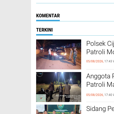
KOMENTAR
TERKINI
Polsek Ci
Patroli 
05/08/2026,
17:43 
Anggota 
Patroli M
Kamtibm
05/08/2026,
17:40 
Sidang P