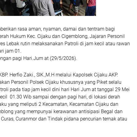
erikan rasa aman, nyaman, damai dan tentram bagi
erah Hukum Kec. Cijaku dan Cigemblong, Jajaran Personil
res Lebak rutin melaksanakan Patroli di jam kecil atau rawan
i jam 01.
ngan pagi Hari.Jum at (29/5/2026).
BP. Herfio Zaki., SIK.,M.H melalui Kapolsek Cijaku AKP.
kan Personil Polsek Cijaku khususnya yang Piket selalu
oli pada tiap jam kecil dini hari Hari Jum at tanggal 29 Mei
kecil 01.30 Wib sampai dengan pagi hari, di lokasi derah
aku yang meliputi 2 Kecamatan, Kecamatan Cijaku dan
blong yang mempunyai kerawanan antisipasi Begal dan
 Curas, Curanmor dan Tindak pidana pencurian ternak atau