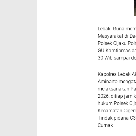
Lebak. Guna memb
Masyarakat di Da
Polsek Cijaku Pol
GU Kamtibmas dar
30 Wib sampai de
Kapolres Lebak AK
Aminarto mengata
melaksanakan Patr
2026, ditiap jam 
hukum Polsek Cij
Kecamatan Cigem
Tindak pidana C3
Curnak