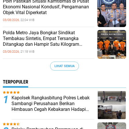
‎Polri Pastikan Situasi Kamtibmas di Pusat
Ekonomi Nasional Kondusif, Pengamanan
Objek Vital Diperketat
03/08/2026,
22:04 WIB
‎Polda Metro Jaya Bongkar Sindikat
Tembakau Sintetis, Empat Tersangka
Ditangkap dan Hampir Satu Kilogram
Barang Bukti Disita
03/08/2026,
21:18 WIB
LIHAT SEMUA
TERPOPULER
Kapolsek Rangkasbitung Polres Lebak
Sambangi Perusahaan Berikan
Himbauan Cegah Kebakaran Hadapi
Musim Kemarau