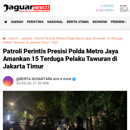
KAMIS
6 08 2026
DAERAH
PERISTIWA
NASIONAL
BERITA UTAMA
EKONOMI
PENDIDIKAN
›
Hukrim
›
Jakarta
›
Patroli Perintis Presisi Polda Metro Jaya Amankan 15 Terduga
Pelaku Tawuran di Jakarta Timur‎
›
Polri
Patroli Perintis Presisi Polda Metro Jaya Amankan 15 Terduga Pelaku Tawuran di Jakarta Timur‎
Patroli Perintis Presisi Polda Metro Jaya
Amankan 15 Terduga Pelaku Tawuran di
Jakarta Timur‎
BERITA NUSANTARA and 4 more
30/05/26, 21:50 WIB