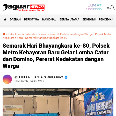
JUM'AT
7 08 2026
DAERAH
PERISTIWA
NASIONAL
BERITA UTAMA
EKONOMI
PENDIDIKAN
›
Gelar Lomba Catur dan Domino
›
Pererat Kedekatan dengan Warga
›
Polsek Metro
Kebayoran Baru
›
Semarak Hari Bhayangkara ke-80
Semarak Hari Bhayangkara ke-80, Polsek Metro Kebayoran Baru Gelar Lomba Catur dan Domino, Pererat Kedekatan dengan Warga
Semarak Hari Bhayangkara ke-80, Polsek
Metro Kebayoran Baru Gelar Lomba Catur
dan Domino, Pererat Kedekatan dengan
Warga
BERITA NUSANTARA and 4 more
20/06/26, 14:49 WIB