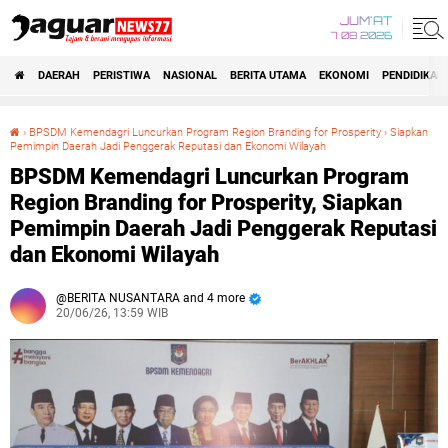
JUM'AT
7 08 2026
DAERAH
PERISTIWA
NASIONAL
BERITA UTAMA
EKONOMI
PENDIDIKAN
›
‎BPSDM Kemendagri Luncurkan Program Region Branding for Prosperity
›
Siapkan
Pemimpin Daerah Jadi Penggerak Reputasi dan Ekonomi Wilayah
‎BPSDM Kemendagri Luncurkan Program Region Branding for Prosperity, Siapkan Pemimpin Daerah Jadi Penggerak Reputasi dan Ekonomi Wilayah
‎BPSDM Kemendagri Luncurkan Program
Region Branding for Prosperity, Siapkan
Pemimpin Daerah Jadi Penggerak Reputasi
dan Ekonomi Wilayah
BERITA NUSANTARA and 4 more
20/06/26, 13:59 WIB