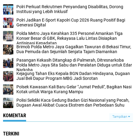
‎Polri Perkuat Rekrutmen Penyandang Disabilitas, Dorong
Institusi yang Lebih Inklusif
Polri Jadikan E-Sport Kapolri Cup 2026 Ruang Positif Bagi
Generasi Digital
Polda Metro Jaya Kerahkan 335 Personel Amankan Tiga
Konser Besar di GBK, Rekayasa Lalu Lintas Disiapkan
Antisipasi Kepadatan
‎Brimob Polda Metro Jaya Gagalkan Tawuran di Bekasi Timur,
Dua Pemuda dan Sejumlah Senjata Tajam Diamankan
‎Pasangan Kekasih Ditangkap di Palmerah, Ditresnarkoba
Polda Metro Jaya Sita Sabu dan Peralatan Diduga untuk Edar
Narkoba‎
‎Kejagung Tahan Eks Kepala BGN Dadan Hindayana, Dugaan
Jual Beli Dapur Program MBG Jadi Sorotan‎
‎Polsek Kawasan Kali Baru Gelar "Jumat Peduli", Bagikan Nasi
Kotak untuk Warga Kurang Mampu
‎Polisi Selidiki Kaca Gedung Badan Gizi Nasional yang Pecah,
Dugaan Awal Akibat Cuaca Ekstrem dan Perbedaan Suhu
KOMENTAR
Tampilkan
TERKINI