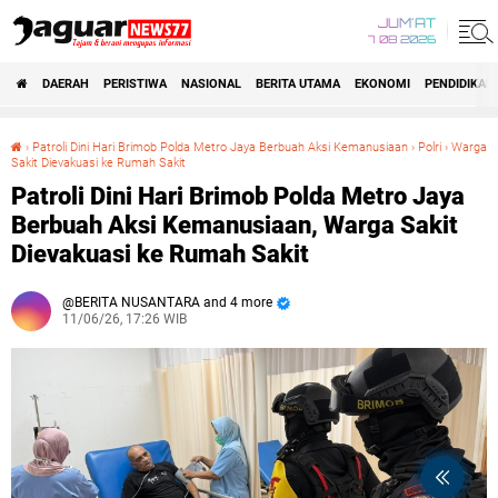
JUM'AT
7 08 2026
DAERAH
PERISTIWA
NASIONAL
BERITA UTAMA
EKONOMI
PENDIDIKAN
›
‎Patroli Dini Hari Brimob Polda Metro Jaya Berbuah Aksi Kemanusiaan
›
Polri
›
Warga
Sakit Dievakuasi ke Rumah Sakit
‎Patroli Dini Hari Brimob Polda Metro Jaya Berbuah Aksi Kemanusiaan, Warga Sakit Dievakuasi ke Rumah Sakit
‎Patroli Dini Hari Brimob Polda Metro Jaya
Berbuah Aksi Kemanusiaan, Warga Sakit
Dievakuasi ke Rumah Sakit
BERITA NUSANTARA and 4 more
11/06/26, 17:26 WIB