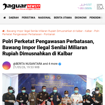
JUM'AT
7 08 2026
DAERAH
PERISTIWA
NASIONAL
BERITA UTAMA
EKONOMI
PENDIDIKAN
›
Bawang Impor Ilegal Senilai Miliaran Rupiah Dimusnahkan di Kalbar
›
Kalbar
›
‎Polri
Perketat Pengawasan Perbatasan
›
Pontianak
‎Polri Perketat Pengawasan Perbatasan, Bawang Impor Ilegal Senilai Miliaran Rupiah Dimusnahkan di Kalbar
‎Polri Perketat Pengawasan Perbatasan,
Bawang Impor Ilegal Senilai Miliaran
Rupiah Dimusnahkan di Kalbar
BERITA NUSANTARA and 4 more
21/05/26, 19:53 WIB