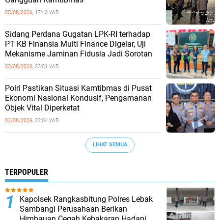
05/08/2026,
17:40 WIB
Sidang Perdana Gugatan LPK-RI terhadap
PT KB Finansia Multi Finance Digelar, Uji
Mekanisme Jaminan Fidusia Jadi Sorotan
03/08/2026,
23:01 WIB
‎Polri Pastikan Situasi Kamtibmas di Pusat
Ekonomi Nasional Kondusif, Pengamanan
Objek Vital Diperketat
03/08/2026,
22:04 WIB
LIHAT SEMUA
TERPOPULER
Kapolsek Rangkasbitung Polres Lebak
Sambangi Perusahaan Berikan
Himbauan Cegah Kebakaran Hadapi