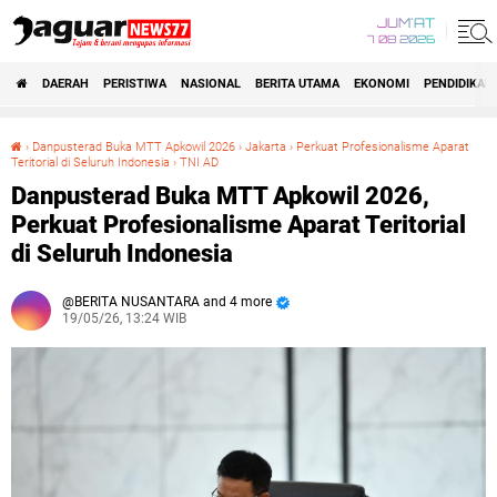
JUM'AT
7 08 2026
DAERAH
PERISTIWA
NASIONAL
BERITA UTAMA
EKONOMI
PENDIDIKAN
›
‎Danpusterad Buka MTT Apkowil 2026
›
Jakarta
›
Perkuat Profesionalisme Aparat
Teritorial di Seluruh Indonesia‎
›
TNI AD
‎Danpusterad Buka MTT Apkowil 2026, Perkuat Profesionalisme Aparat Teritorial di Seluruh Indonesia‎
‎Danpusterad Buka MTT Apkowil 2026,
Perkuat Profesionalisme Aparat Teritorial
di Seluruh Indonesia‎
BERITA NUSANTARA and 4 more
19/05/26, 13:24 WIB