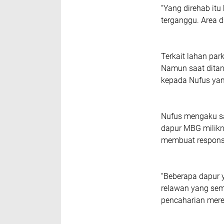
“Yang direhab itu
terganggu. Area da
Terkait lahan par
Namun saat ditan
kepada Nufus yan
Nufus mengaku sa
dapur MBG milikn
membuat respons
“Beberapa dapur y
relawan yang sem
pencaharian mere