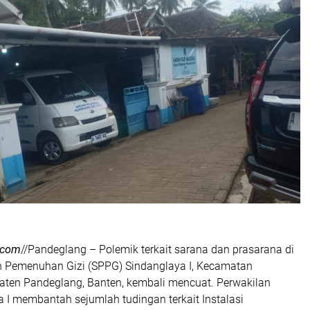
.com
//Pandeglang – Polemik terkait sarana dan prasarana di
 Pemenuhan Gizi (SPPG) Sindanglaya I, Kecamatan
aten Pandeglang, Banten, kembali mencuat. Perwakilan
 I membantah sejumlah tudingan terkait Instalasi