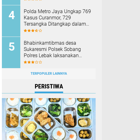
Membakar Hutan dan Lahan
Polda Metro Jaya Ungkap 769
Kasus Curanmor, 729
Tersangka Ditangkap dalam
Operasi Berantas Jaya 2026‎
Bhabinkamtibmas desa
Sukaresmi Polsek Sobang
Polres Lebak laksanakan
Sambang di Desa binaanya
TERPOPULER LAINNYA
PERISTIWA