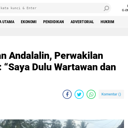
6 0
A UTAMA
EKONOMI
PENDIDIKAN
ADVERTORIAL
HUKRIM
laya I: “Saya Dulu Wartawan dan Aktivis”
an Andalalin, Perwakilan
: “Saya Dulu Wartawan dan
Komentar (
)