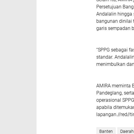
Persetujuan Bangu
Andalalin hingga
bangunan dinilai
garis sempadan 
“SPPG sebagai fas
standar. Andalali
menimbulkan dampa
AMIRA meminta Ba
Pandeglang, serta
operasional SPPG
apabila ditemuka
lapangan.//red//t
Banten
Daerah