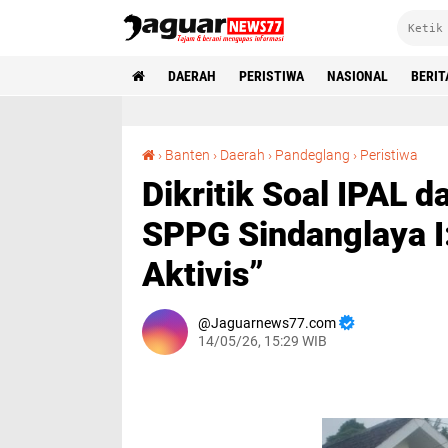
DAERAH
PERISTIWA
NASIONAL
BERIT
Dikritik Soal IPAL dan Andalalin, Perwakilan SPPG Sindang
›
Banten
›
Daerah
›
Pandeglang
›
Peristiwa
Dikritik Soal IPAL d
SPPG Sindanglaya I
Aktivis”
Jaguarnews77.com
14/05/26, 15:29 WIB