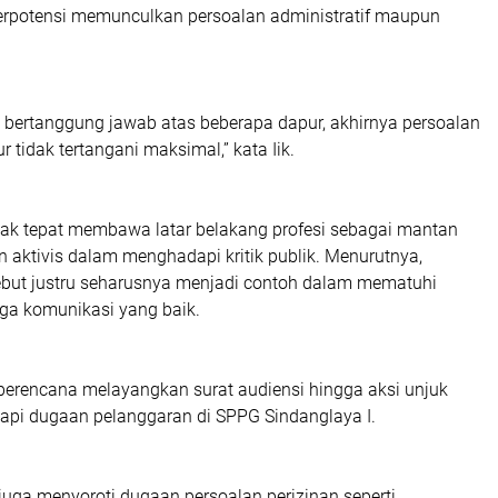
berpotensi memunculkan persoalan administratif maupun
g bertanggung jawab atas beberapa dapur, akhirnya persoalan
r tidak tertangani maksimal,” kata Iik.
idak tepat membawa latar belakang profesi sebagai mantan
aktivis dalam menghadapi kritik publik. Menurutnya,
but justru seharusnya menjadi contoh dalam mematuhi
ga komunikasi yang baik.
, berencana melayangkan surat audiensi hingga aksi unjuk
api dugaan pelanggaran di SPPG Sindanglaya I.
 juga menyoroti dugaan persoalan perizinan seperti