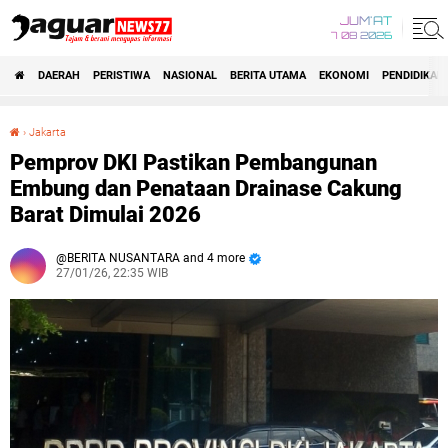
JUM'AT
7 08 2026
DAERAH
PERISTIWA
NASIONAL
BERITA UTAMA
EKONOMI
PENDIDIKAN
›
Jakarta
Pemprov DKI Pastikan Pembangunan Embung dan Penataan Drainase Cakung Barat Dimulai 2026
Pemprov DKI Pastikan Pembangunan
Embung dan Penataan Drainase Cakung
Barat Dimulai 2026
BERITA NUSANTARA and 4 more
27/01/26, 22:35 WIB