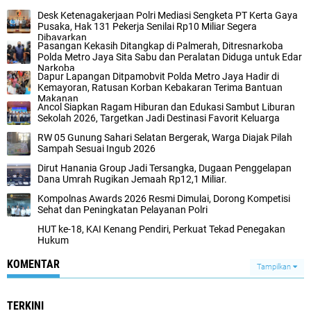
‎Desk Ketenagakerjaan Polri Mediasi Sengketa PT Kerta Gaya
Pusaka, Hak 131 Pekerja Senilai Rp10 Miliar Segera
Dibayarkan
‎Pasangan Kekasih Ditangkap di Palmerah, Ditresnarkoba
Polda Metro Jaya Sita Sabu dan Peralatan Diduga untuk Edar
Narkoba‎
Dapur Lapangan Ditpamobvit Polda Metro Jaya Hadir di
Kemayoran, Ratusan Korban Kebakaran Terima Bantuan
Makanan‎
‎Ancol Siapkan Ragam Hiburan dan Edukasi Sambut Liburan
Sekolah 2026, Targetkan Jadi Destinasi Favorit Keluarga‎
‎RW 05 Gunung Sahari Selatan Bergerak, Warga Diajak Pilah
Sampah Sesuai Ingub 2026
Dirut Hanania Group Jadi Tersangka, Dugaan Penggelapan
Dana Umrah Rugikan Jemaah Rp12,1 Miliar.‎
Kompolnas Awards 2026 Resmi Dimulai, Dorong Kompetisi
Sehat dan Peningkatan Pelayanan Polri‎‎
HUT ke-18, KAI Kenang Pendiri, Perkuat Tekad Penegakan
Hukum
KOMENTAR
Tampilkan
TERKINI