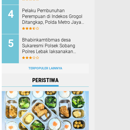
Membakar Hutan dan Lahan
Pelaku Pembunuhan
Perempuan di Indekos Grogol
Ditangkap, Polda Metro Jaya
Sita Palu dan Sejumlah
Barang Bukti
Bhabinkamtibmas desa
Sukaresmi Polsek Sobang
Polres Lebak laksanakan
Sambang di Desa binaanya
TERPOPULER LAINNYA
PERISTIWA