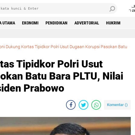
J
7 
A UTAMA
EKONOMI
PENDIDIKAN
ADVERTORIAL
HUKRIM
roni Dukung Kortas Tipidkor Polri Usut Dugaan Korupsi Pasokan Batu
tas Tipidkor Polri Usut
okan Batu Bara PLTU, Nilai
siden Prabowo
Komentar (
)