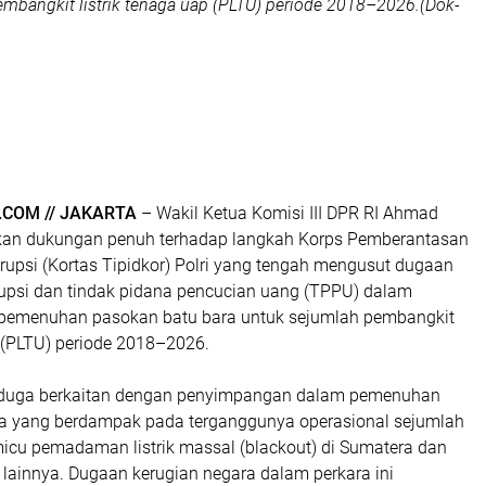
mbangkit listrik tenaga uap (PLTU) periode 2018–2026.(Dok-
COM // JAKARTA
– Wakil Ketua Komisi III DPR RI Ahmad
kan dukungan penuh terhadap langkah Korps Pemberantasan
rupsi (Kortas Tipidkor) Polri yang tengah mengusut dugaan
rupsi dan tindak pidana pencucian uang (TPPU) dalam
 pemenuhan pasokan batu bara untuk sejumlah pembangkit
p (PLTU) periode 2018–2026.
diduga berkaitan dengan penyimpangan dalam pemenuhan
a yang berdampak pada terganggunya operasional sejumlah
cu pemadaman listrik massal (blackout) di Sumatera dan
lainnya. Dugaan kerugian negara dalam perkara ini