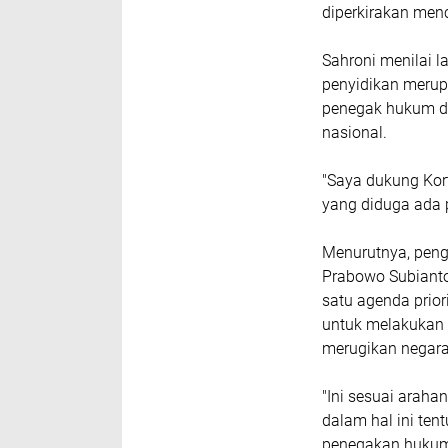
diperkirakan menc
Sahroni menilai l
penyidikan merup
penegak hukum da
nasional.
"Saya dukung Kort
yang diduga ada p
Menurutnya, peng
Prabowo Subiant
satu agenda prio
untuk melakukan 
merugikan negara
"Ini sesuai arah
dalam hal ini ten
penegakan hukum,