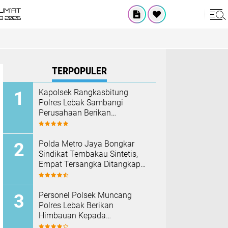
UM'AT
08 2026
TERPOPULER
Kapolsek Rangkasbitung
Polres Lebak Sambangi
Perusahaan Berikan
Himbauan Cegah Kebakaran
Hadapi Musim Kemarau
‎Polda Metro Jaya Bongkar
Sindikat Tembakau Sintetis,
Empat Tersangka Ditangkap
dan Hampir Satu Kilogram
Barang Bukti Disita
Personel Polsek Muncang
Polres Lebak Berikan
Himbauan Kepada
Masyarakat Agar Tidak