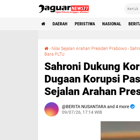
DAERAH
PERISTIWA
NASIONAL
BERIT
›
Nilai Sejalan Arahan Presiden Prabowo
›
‎Sah
‎Sahroni Dukung Kortas Tipidkor Polri Usut Dugaan Korupsi Pasokan Batu Bara PLTU, Nilai Sejalan Arahan Presiden Prabowo
Bara PLTU
‎Sahroni Dukung Kor
Dugaan Korupsi Pas
Sejalan Arahan Pre
BERITA NUSANTARA and 4 more
09/07/26, 17:14 WIB