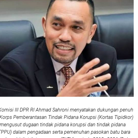
 Komisi III DPR RI Ahmad Sahroni menyatakan dukungan penuh
Korps Pemberantasan Tindak Pidana Korupsi (Kortas Tipidkor)
 mengusut dugaan tindak pidana korupsi dan tindak pidana
TPPU) dalam pengadaan serta pemenuhan pasokan batu bara