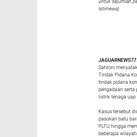
untuk sejumlah pe
Istimewa)
JAGUARNEWS77.
Sahroni menyata
Tindak Pidana Ko
tindak pidana ko
pengadaan serta
listrik tenaga ua
Kasus tersebut 
pasokan batu bar
PLTU hingga memi
beberapa wilayah 