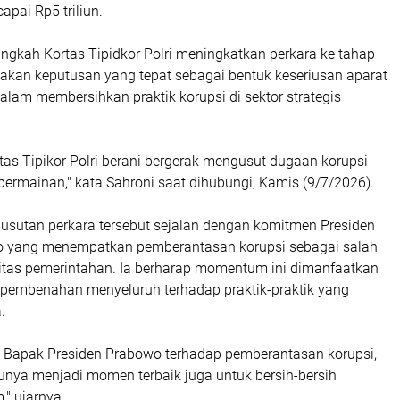
apai Rp5 triliun.
angkah Kortas Tipidkor Polri meningkatkan perkara ke tahap
akan keputusan yang tepat sebagai bentuk keseriusan aparat
lam membersihkan praktik korupsi di sektor strategis
as Tipikor Polri berani bergerak mengusut dugaan korupsi
ermainan," kata Sahroni saat dihubungi, Kamis (9/7/2026).
usutan perkara tersebut sejalan dengan komitmen Presiden
o yang menempatkan pemberantasan korupsi sebagai salah
ritas pemerintahan. Ia berharap momentum ini dimanfaatkan
pembenahan menyeluruh terhadap praktik-praktik yang
.
an Bapak Presiden Prabowo terhadap pemberantasan korupsi,
tunya menjadi momen terbaik juga untuk bersih-bersih
" ujarnya.