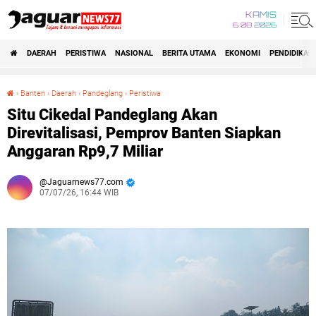
KAMIS
6 08 2026
DAERAH
PERISTIWA
NASIONAL
BERITA UTAMA
EKONOMI
PENDIDIKAN
›
Banten
›
Daerah
›
Pandeglang
›
Peristiwa
Situ Cikedal Pandeglang Akan Direvitalisasi, Pemprov Banten Siapkan Anggaran Rp9,7 Miliar
Situ Cikedal Pandeglang Akan
Direvitalisasi, Pemprov Banten Siapkan
Anggaran Rp9,7 Miliar
Jaguarnews77.com
07/07/26, 16:44 WIB