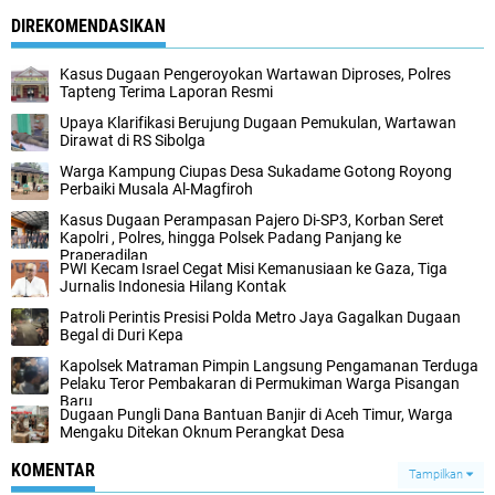
DIREKOMENDASIKAN
Kasus Dugaan Pengeroyokan Wartawan Diproses, Polres
Tapteng Terima Laporan Resmi
Upaya Klarifikasi Berujung Dugaan Pemukulan, Wartawan
Dirawat di RS Sibolga
Warga Kampung Ciupas Desa Sukadame Gotong Royong
Perbaiki Musala Al-Magfiroh
Kasus Dugaan Perampasan Pajero Di-SP3, Korban Seret
Kapolri , Polres, hingga Polsek Padang Panjang ke
Praperadilan
‎PWI Kecam Israel Cegat Misi Kemanusiaan ke Gaza, Tiga
Jurnalis Indonesia Hilang Kontak‎‎
‎Patroli Perintis Presisi Polda Metro Jaya Gagalkan Dugaan
Begal di Duri Kepa‎
‎Kapolsek Matraman Pimpin Langsung Pengamanan Terduga
Pelaku Teror Pembakaran di Permukiman Warga Pisangan
Baru‎
‎Dugaan Pungli Dana Bantuan Banjir di Aceh Timur, Warga
Mengaku Ditekan Oknum Perangkat Desa
KOMENTAR
Tampilkan