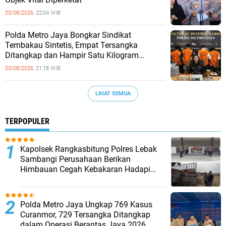
03/08/2026,
22:04 WIB
‎Polda Metro Jaya Bongkar Sindikat
Tembakau Sintetis, Empat Tersangka
Ditangkap dan Hampir Satu Kilogram
Barang Bukti Disita
03/08/2026,
21:18 WIB
LIHAT SEMUA
TERPOPULER
Kapolsek Rangkasbitung Polres Lebak
Sambangi Perusahaan Berikan
Himbauan Cegah Kebakaran Hadapi
Musim Kemarau
Polda Metro Jaya Ungkap 769 Kasus
Curanmor, 729 Tersangka Ditangkap
dalam Operasi Berantas Jaya 2026‎