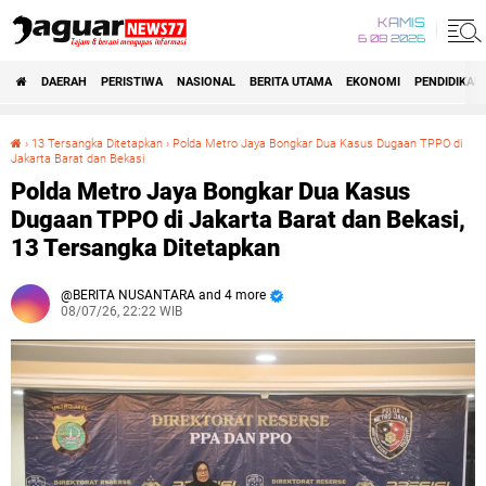
KAMIS
6 08 2026
DAERAH
PERISTIWA
NASIONAL
BERITA UTAMA
EKONOMI
PENDIDIKAN
›
13 Tersangka Ditetapkan
›
‎Polda Metro Jaya Bongkar Dua Kasus Dugaan TPPO di
Jakarta Barat dan Bekasi
‎Polda Metro Jaya Bongkar Dua Kasus Dugaan TPPO di Jakarta Barat dan Bekasi, 13 Tersangka Ditetapkan
‎Polda Metro Jaya Bongkar Dua Kasus
Dugaan TPPO di Jakarta Barat dan Bekasi,
13 Tersangka Ditetapkan
BERITA NUSANTARA and 4 more
08/07/26, 22:22 WIB