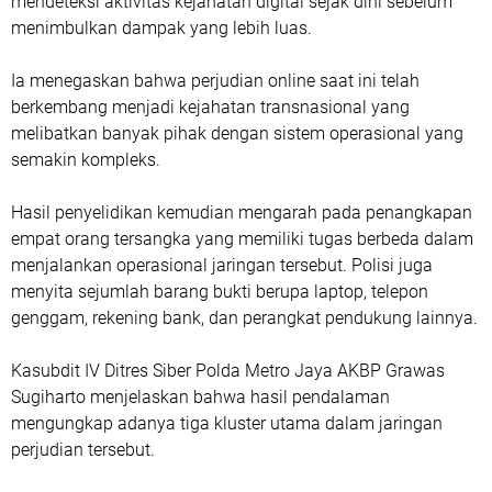
mendeteksi aktivitas kejahatan digital sejak dini sebelum
menimbulkan dampak yang lebih luas.
Ia menegaskan bahwa perjudian online saat ini telah
berkembang menjadi kejahatan transnasional yang
melibatkan banyak pihak dengan sistem operasional yang
semakin kompleks.
Hasil penyelidikan kemudian mengarah pada penangkapan
empat orang tersangka yang memiliki tugas berbeda dalam
menjalankan operasional jaringan tersebut. Polisi juga
menyita sejumlah barang bukti berupa laptop, telepon
genggam, rekening bank, dan perangkat pendukung lainnya.
Kasubdit IV Ditres Siber Polda Metro Jaya AKBP Grawas
Sugiharto menjelaskan bahwa hasil pendalaman
mengungkap adanya tiga kluster utama dalam jaringan
perjudian tersebut.