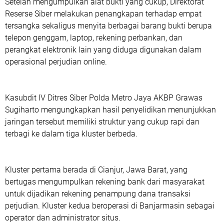
Setelah mengumpulkan alat bukti yang cukup, Direktorat
Reserse Siber melakukan penangkapan terhadap empat
tersangka sekaligus menyita berbagai barang bukti berupa
telepon genggam, laptop, rekening perbankan, dan
perangkat elektronik lain yang diduga digunakan dalam
operasional perjudian online.
Kasubdit IV Ditres Siber Polda Metro Jaya AKBP Grawas
Sugiharto mengungkapkan hasil penyelidikan menunjukkan
jaringan tersebut memiliki struktur yang cukup rapi dan
terbagi ke dalam tiga kluster berbeda.
Kluster pertama berada di Cianjur, Jawa Barat, yang
bertugas mengumpulkan rekening bank dari masyarakat
untuk dijadikan rekening penampung dana transaksi
perjudian. Kluster kedua beroperasi di Banjarmasin sebagai
operator dan administrator situs.