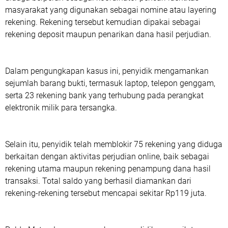
masyarakat yang digunakan sebagai nomine atau layering
rekening. Rekening tersebut kemudian dipakai sebagai
rekening deposit maupun penarikan dana hasil perjudian.
Dalam pengungkapan kasus ini, penyidik mengamankan
sejumlah barang bukti, termasuk laptop, telepon genggam,
serta 23 rekening bank yang terhubung pada perangkat
elektronik milik para tersangka.
Selain itu, penyidik telah memblokir 75 rekening yang diduga
berkaitan dengan aktivitas perjudian online, baik sebagai
rekening utama maupun rekening penampung dana hasil
transaksi. Total saldo yang berhasil diamankan dari
rekening-rekening tersebut mencapai sekitar Rp119 juta.