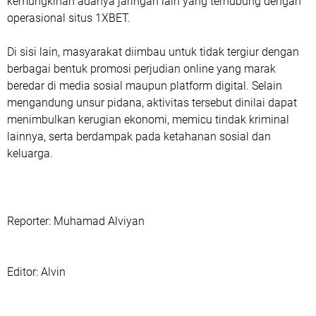
kemungkinan adanya jaringan lain yang terhubung dengan
operasional situs 1XBET.
Di sisi lain, masyarakat diimbau untuk tidak tergiur dengan
berbagai bentuk promosi perjudian online yang marak
beredar di media sosial maupun platform digital. Selain
mengandung unsur pidana, aktivitas tersebut dinilai dapat
menimbulkan kerugian ekonomi, memicu tindak kriminal
lainnya, serta berdampak pada ketahanan sosial dan
keluarga.
Reporter: Muhamad Alviyan
‎Editor: Alvin