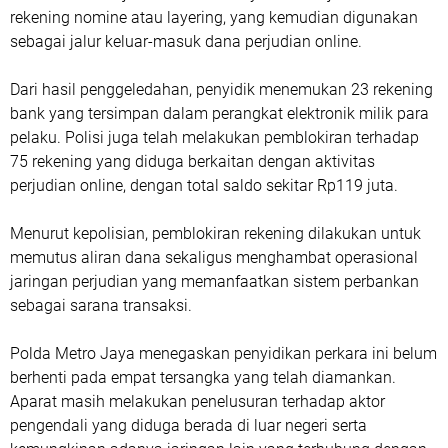
rekening nomine atau layering, yang kemudian digunakan
sebagai jalur keluar-masuk dana perjudian online.
Dari hasil penggeledahan, penyidik menemukan 23 rekening
bank yang tersimpan dalam perangkat elektronik milik para
pelaku. Polisi juga telah melakukan pemblokiran terhadap
75 rekening yang diduga berkaitan dengan aktivitas
perjudian online, dengan total saldo sekitar Rp119 juta.
Menurut kepolisian, pemblokiran rekening dilakukan untuk
memutus aliran dana sekaligus menghambat operasional
jaringan perjudian yang memanfaatkan sistem perbankan
sebagai sarana transaksi.
Polda Metro Jaya menegaskan penyidikan perkara ini belum
berhenti pada empat tersangka yang telah diamankan.
Aparat masih melakukan penelusuran terhadap aktor
pengendali yang diduga berada di luar negeri serta