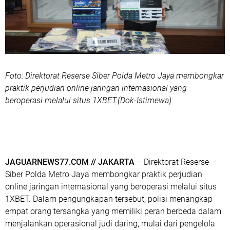
Foto: Direktorat Reserse Siber Polda Metro Jaya membongkar
praktik perjudian online jaringan internasional yang
beroperasi melalui situs 1XBET.(Dok-Istimewa)
JAGUARNEWS77.COM // JAKARTA
– Direktorat Reserse
Siber Polda Metro Jaya membongkar praktik perjudian
online jaringan internasional yang beroperasi melalui situs
1XBET. Dalam pengungkapan tersebut, polisi menangkap
empat orang tersangka yang memiliki peran berbeda dalam
menjalankan operasional judi daring, mulai dari pengelola