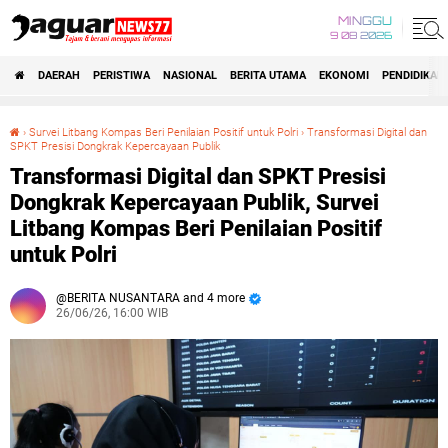
MINGGU
9 08 2026
DAERAH
PERISTIWA
NASIONAL
BERITA UTAMA
EKONOMI
PENDIDIKAN
›
Survei Litbang Kompas Beri Penilaian Positif untuk Polri‎
›
‎Transformasi Digital dan
SPKT Presisi Dongkrak Kepercayaan Publik
‎Transformasi Digital dan SPKT Presisi Dongkrak Kepercayaan Publik, Survei Litbang Kompas Beri Penilaian Positif untuk Polri‎
‎Transformasi Digital dan SPKT Presisi
Dongkrak Kepercayaan Publik, Survei
Litbang Kompas Beri Penilaian Positif
untuk Polri‎
BERITA NUSANTARA and 4 more
26/06/26, 16:00 WIB