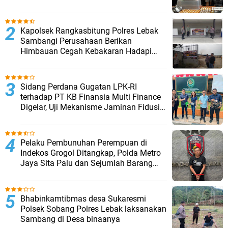
Barang Bukti Disita
Kapolsek Rangkasbitung Polres Lebak
Sambangi Perusahaan Berikan
Himbauan Cegah Kebakaran Hadapi
Musim Kemarau
Sidang Perdana Gugatan LPK-RI
terhadap PT KB Finansia Multi Finance
Digelar, Uji Mekanisme Jaminan Fidusia
Jadi Sorotan
Pelaku Pembunuhan Perempuan di
Indekos Grogol Ditangkap, Polda Metro
Jaya Sita Palu dan Sejumlah Barang
Bukti
Bhabinkamtibmas desa Sukaresmi
Polsek Sobang Polres Lebak laksanakan
Sambang di Desa binaanya