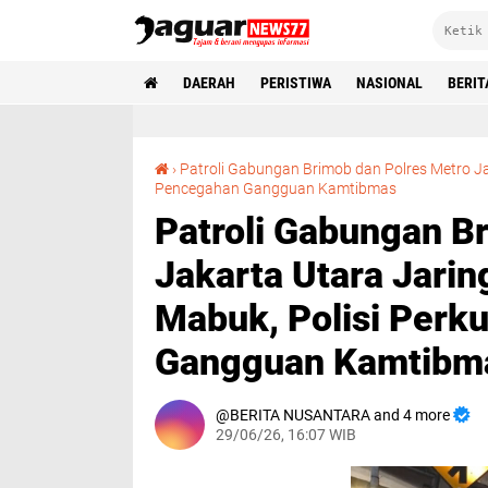
DAERAH
PERISTIWA
NASIONAL
BERIT
›
‎Patroli Gabungan Brimob dan Polres Metro 
‎Patroli Gabungan Brimob dan Polres Metro Jakarta Utara Jaring Pengendara Diduga Mabuk, Polisi Perkuat Upaya Pencegahan Gangguan 
Pencegahan Gangguan Kamtibmas‎
‎Patroli Gabungan B
Jakarta Utara Jari
Mabuk, Polisi Perk
Gangguan Kamtibma
BERITA NUSANTARA and 4 more
29/06/26, 16:07 WIB