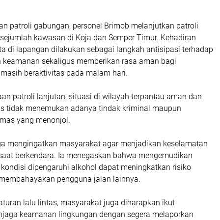
n patroli gabungan, personel Brimob melanjutkan patroli
i sejumlah kawasan di Koja dan Semper Timur. Kehadiran
ta di lapangan dilakukan sebagai langkah antisipasi terhadap
n keamanan sekaligus memberikan rasa aman bagi
masih beraktivitas pada malam hari.
n patroli lanjutan, situasi di wilayah terpantau aman dan
gas tidak menemukan adanya tindak kriminal maupun
mas yang menonjol.
ga mengingatkan masyarakat agar menjadikan keselamatan
s saat berkendara. Ia menegaskan bahwa mengemudikan
kondisi dipengaruhi alkohol dapat meningkatkan risiko
 membahayakan pengguna jalan lainnya.
turan lalu lintas, masyarakat juga diharapkan ikut
enjaga keamanan lingkungan dengan segera melaporkan