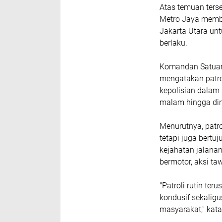
Atas temuan ters
Metro Jaya memba
Jakarta Utara unt
berlaku.
Komandan Satuan 
mengatakan patrol
kepolisian dalam
malam hingga dini
Menurutnya, patro
tetapi juga bert
kejahatan jalanan
bermotor, aksi taw
"Patroli rutin te
kondusif sekali
masyarakat," kat