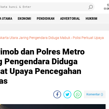
8 0
A UTAMA
EKONOMI
PENDIDIKAN
ADVERTORIAL
HUKRIM
Jakarta Utara Jaring Pengendara Diduga Mabuk
›
Polisi Perkuat Upaya
Kamtibmas‎
rimob dan Polres Metro
ng Pengendara Diduga
uat Upaya Pencegahan
s‎
Komentar (
)