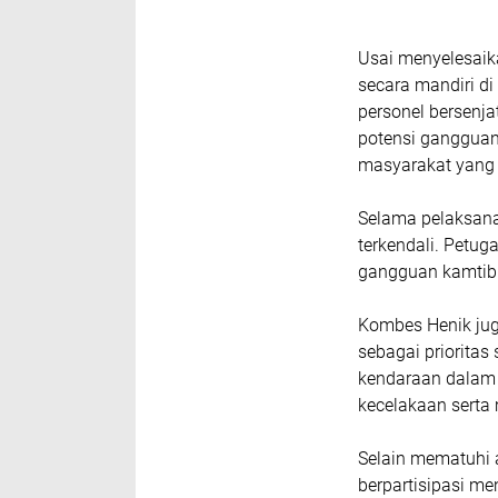
Usai menyelesaika
secara mandiri d
personel bersenja
potensi ganggua
masyarakat yang 
Selama pelaksanaa
terkendali. Petu
gangguan kamtib
Kombes Henik ju
sebagai priorita
kendaraan dalam 
kecelakaan serta
Selain mematuhi a
berpartisipasi m