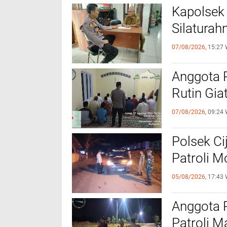
Kapolsek
Silaturah
07/08/2026,
15:27 
Anggota 
Rutin Gia
07/08/2026,
09:24 
Polsek Ci
Patroli 
05/08/2026,
17:43 
Anggota 
Patroli M