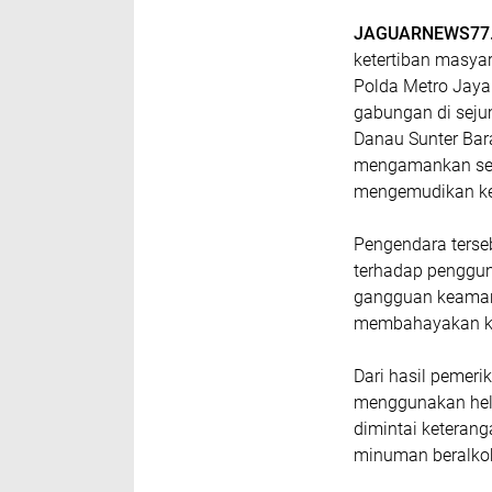
JAGUARNEWS77.
ketertiban masyar
Polda Metro Jaya 
gabungan di sejum
Danau Sunter Bar
mengamankan seo
mengemudikan ke
Pengendara terse
terhadap penggun
gangguan keamana
membahayakan ke
Dari hasil pemeri
menggunakan hel
dimintai keteran
minuman beralkoh