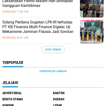
Laksanakan Patroli Malam Hari Antisipasi
Gangguan Kamtibmas
05/08/2026,
17:40 WIB
Sidang Perdana Gugatan LPK-RI terhadap
PT KB Finansia Multi Finance Digelar, Uji
Mekanisme Jaminan Fidusia Jadi Sorotan
03/08/2026,
23:01 WIB
LIHAT SEMUA
TERPOPULER
TERPOPULER LAINNYA
JELAJAHI
ADVERTORIAL
BANTEN
BERITA UTAMA
DAERAH
HUKRIM
LEBAK