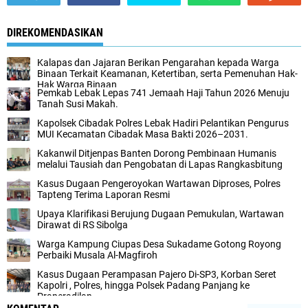
DIREKOMENDASIKAN
Kalapas dan Jajaran Berikan Pengarahan kepada Warga
Binaan Terkait Keamanan, Ketertiban, serta Pemenuhan Hak-
Hak Warga Binaan
Pemkab Lebak Lepas 741 Jemaah Haji Tahun 2026 Menuju
Tanah Susi Makah.
Kapolsek Cibadak Polres Lebak Hadiri Pelantikan Pengurus
MUI Kecamatan Cibadak Masa Bakti 2026–2031.
Kakanwil Ditjenpas Banten Dorong Pembinaan Humanis
melalui Tausiah dan Pengobatan di Lapas Rangkasbitung
Kasus Dugaan Pengeroyokan Wartawan Diproses, Polres
Tapteng Terima Laporan Resmi
Upaya Klarifikasi Berujung Dugaan Pemukulan, Wartawan
Dirawat di RS Sibolga
Warga Kampung Ciupas Desa Sukadame Gotong Royong
Perbaiki Musala Al-Magfiroh
Kasus Dugaan Perampasan Pajero Di-SP3, Korban Seret
Kapolri , Polres, hingga Polsek Padang Panjang ke
Praperadilan