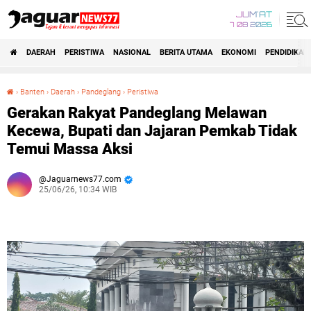
JUM'AT
7 08 2026
DAERAH
PERISTIWA
NASIONAL
BERITA UTAMA
EKONOMI
PENDIDIKAN
›
Banten
›
Daerah
›
Pandeglang
›
Peristiwa
Gerakan Rakyat Pandeglang Melawan Kecewa, Bupati dan Jajaran Pemkab Tidak Temui Massa Aksi
Gerakan Rakyat Pandeglang Melawan
Kecewa, Bupati dan Jajaran Pemkab Tidak
Temui Massa Aksi
Jaguarnews77.com
25/06/26, 10:34 WIB