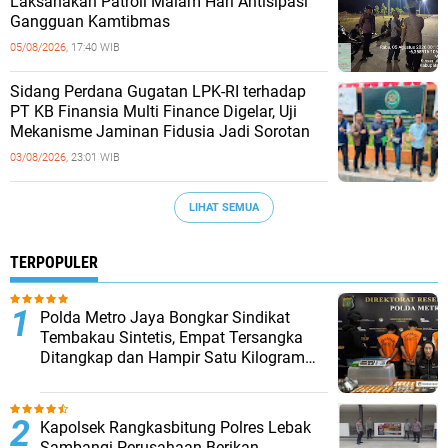
Laksanakan Patroli Malam Hari Antisipasi
Gangguan Kamtibmas
05/08/2026,
17:40 WIB
Sidang Perdana Gugatan LPK-RI terhadap
PT KB Finansia Multi Finance Digelar, Uji
Mekanisme Jaminan Fidusia Jadi Sorotan
03/08/2026,
23:01 WIB
LIHAT SEMUA
TERPOPULER
‎Polda Metro Jaya Bongkar Sindikat
Tembakau Sintetis, Empat Tersangka
Ditangkap dan Hampir Satu Kilogram
Barang Bukti Disita
Kapolsek Rangkasbitung Polres Lebak
Sambangi Perusahaan Berikan