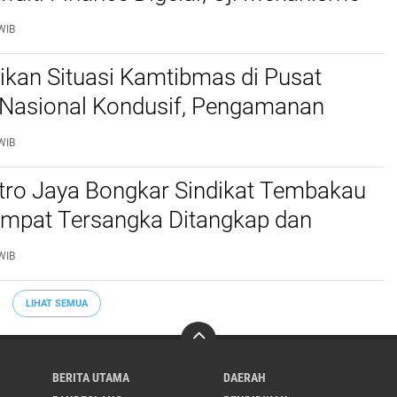
idusia Jadi Sorotan
WIB
stikan Situasi Kamtibmas di Pusat
Nasional Kondusif, Pengamanan
al Diperketat
WIB
etro Jaya Bongkar Sindikat Tembakau
 Empat Tersangka Ditangkap dan
tu Kilogram Barang Bukti Disita
WIB
LIHAT SEMUA
BERITA UTAMA
DAERAH