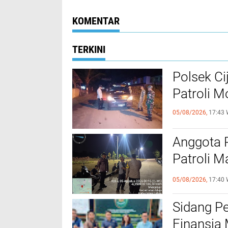
KOMENTAR
TERKINI
Polsek Ci
Patroli 
05/08/2026,
17:43 
Anggota 
Patroli M
Kamtibm
05/08/2026,
17:40 
Sidang P
Finansia 