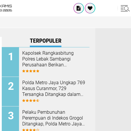
KAMIS
8 2026
TERPOPULER
Kapolsek Rangkasbitung
Polres Lebak Sambangi
Perusahaan Berikan
Himbauan Cegah Kebakaran
Hadapi Musim Kemarau
Polda Metro Jaya Ungkap 769
Kasus Curanmor, 729
Tersangka Ditangkap dalam
Operasi Berantas Jaya 2026‎
Pelaku Pembunuhan
Perempuan di Indekos Grogol
Ditangkap, Polda Metro Jaya
Sita Palu dan Sejumlah