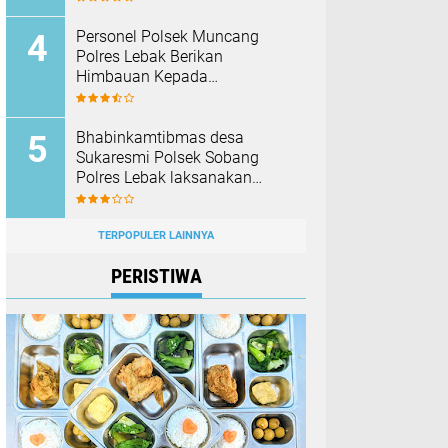
Barang Bukti
Personel Polsek Muncang
Polres Lebak Berikan
Himbauan Kepada
Masyarakat Agar Tidak
Membakar Hutan dan Lahan
Bhabinkamtibmas desa
Sukaresmi Polsek Sobang
Polres Lebak laksanakan
Sambang di Desa binaanya
TERPOPULER LAINNYA
PERISTIWA