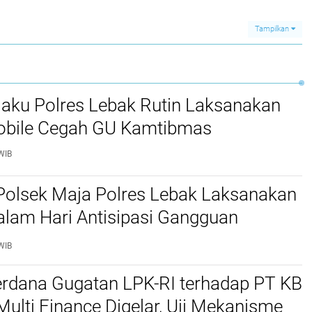
Tampilkan
jaku Polres Lebak Rutin Laksanakan
Mobile Cegah GU Kamtibmas
WIB
Polsek Maja Polres Lebak Laksanakan
alam Hari Antisipasi Gangguan
as
WIB
erdana Gugatan LPK-RI terhadap PT KB
Multi Finance Digelar, Uji Mekanisme