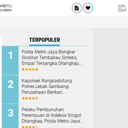
SABTU
8 2026
TERPOPULER
‎Polda Metro Jaya Bongkar
Sindikat Tembakau Sintetis,
Empat Tersangka Ditangkap
dan Hampir Satu Kilogram
Barang Bukti Disita
Kapolsek Rangkasbitung
Polres Lebak Sambangi
Perusahaan Berikan
Himbauan Cegah Kebakaran
Hadapi Musim Kemarau
Pelaku Pembunuhan
Perempuan di Indekos Grogol
Ditangkap, Polda Metro Jaya
Sita Palu dan Sejumlah