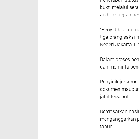
bukti melalui se
audit kerugian ne
“Penyidik telah 
tiga orang saksi 
Negeri Jakarta Ti
Dalam proses peny
dan meminta pend
Penyidik juga me
dokumen maupun b
jahit tersebut.
Berdasarkan hasi
menganggarkan pe
tahun.