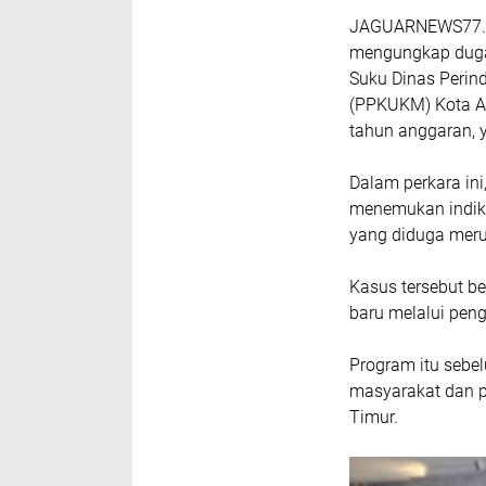
‎JAGUARNEWS77.
mengungkap dugaa
Suku Dinas Perin
(PPKUKM) Kota Ad
tahun anggaran, 
Dalam perkara ini
menemukan indik
yang diduga merug
Kasus tersebut b
baru melalui pen
Program itu seb
masyarakat dan p
Timur.