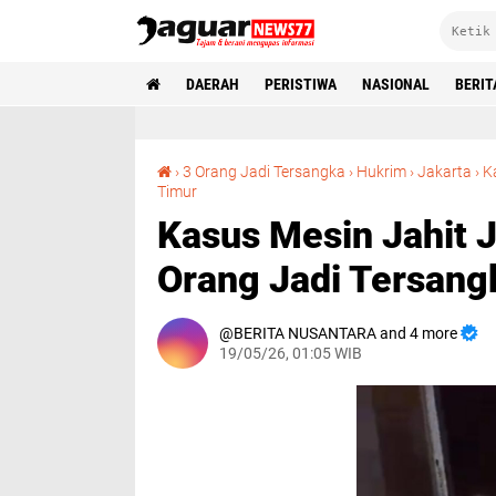
DAERAH
PERISTIWA
NASIONAL
BERIT
›
3 Orang Jadi Tersangka
›
Hukrim
›
Jakarta
›
K
Kasus Mesin Jahit Jaktim Naik Penyidikan, 3 Orang Jadi Tersangka
Timur
Kasus Mesin Jahit J
Orang Jadi Tersang
BERITA NUSANTARA and 4 more
19/05/26, 01:05 WIB