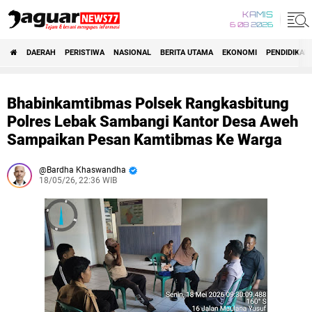
KAMIS
6 08 2026
DAERAH
PERISTIWA
NASIONAL
BERITA UTAMA
EKONOMI
PENDIDIKAN
Bhabinkamtibmas Polsek Rangkasbitung
Polres Lebak Sambangi Kantor Desa Aweh
Sampaikan Pesan Kamtibmas Ke Warga
Bardha Khaswandha
18/05/26, 22:36 WIB