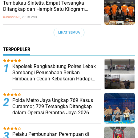
Tembakau Sintetis, Empat Tersangka
Ditangkap dan Hampir Satu Kilogram
Barang Bukti Disita
03/08/2026,
21:18 WIB
LIHAT SEMUA
TERPOPULER
Kapolsek Rangkasbitung Polres Lebak
Sambangi Perusahaan Berikan
Himbauan Cegah Kebakaran Hadapi
Musim Kemarau
Polda Metro Jaya Ungkap 769 Kasus
Curanmor, 729 Tersangka Ditangkap
dalam Operasi Berantas Jaya 2026‎
Pelaku Pembunuhan Perempuan di