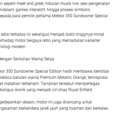
n seperti meet and greet, hiburan musik live, sesi pengenalan
dalam, games interaktif, hingga prosesi simbolis
kepada para pemilik pertama Meteor 350 Sundowner Special
edisi terbatas ini sekaligus menjadi bukti tingginya minat
terhadap motor bergaya retro yang memadukan karakter
nologi modern.
 dengan Sentuhan Warna Senja
teor 350 Sundowner Special Edition hadir membawa identitas
melalui balutan warna Premium Metallic Orange, terinspirasi
at matahari terbenam. Tampilan tersebut mempertegas
kaligus ikonik yang menjadi ciri khas Royal Enfield.
edepankan desain, motor ini juga dirancang untuk
galaman berkendara jarak jauh yang nyaman dan berkelas.