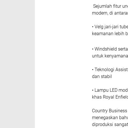
Sejumlah fitur u
modern, di antara
• Velg jari-jari 
keamanan lebih b
• Windshield ser
untuk kenyamana
• Teknologi Assis
dan stabil
• Lampu LED moder
khas Royal Enfiel
Country Business
menegaskan bahw
diproduksi sangat