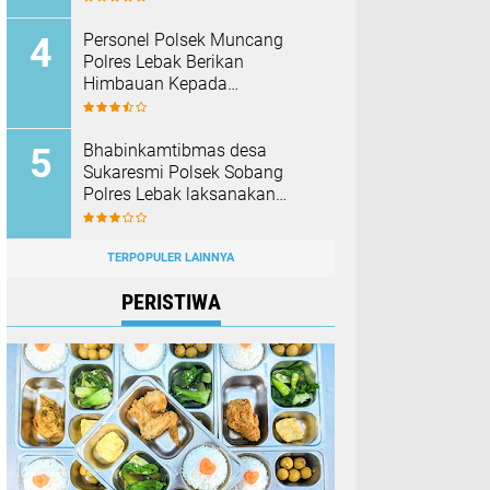
Barang Bukti
Personel Polsek Muncang
Polres Lebak Berikan
Himbauan Kepada
Masyarakat Agar Tidak
Membakar Hutan dan Lahan
Bhabinkamtibmas desa
Sukaresmi Polsek Sobang
Polres Lebak laksanakan
Sambang di Desa binaanya
TERPOPULER LAINNYA
PERISTIWA