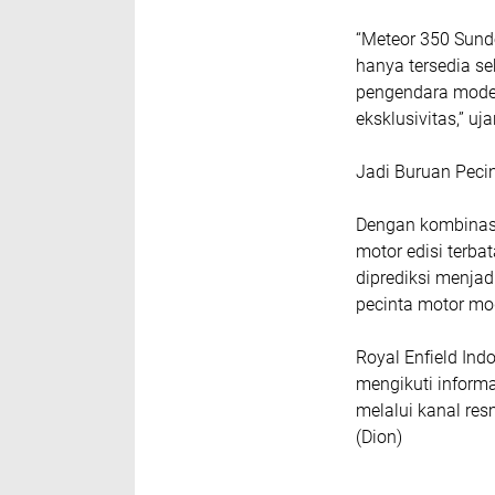
“Meteor 350 Sundo
hanya tersedia se
pengendara moder
eksklusivitas,” uj
Jadi Buruan Peci
Dengan kombinasi 
motor edisi terba
diprediksi menjad
pecinta motor mod
Royal Enfield In
mengikuti informas
melalui kanal re
(Dion)