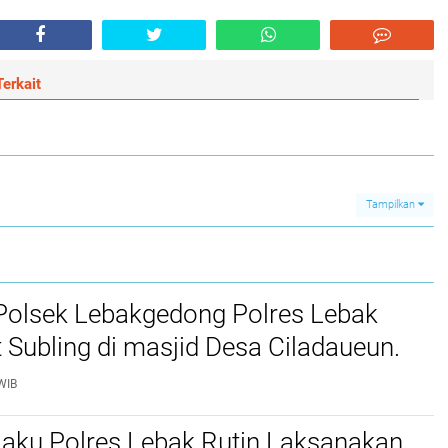
erkait
Tampilkan
Polsek Lebakgedong Polres Lebak
t Subling di masjid Desa Ciladaueun.
WIB
jaku Polres Lebak Rutin Laksanakan