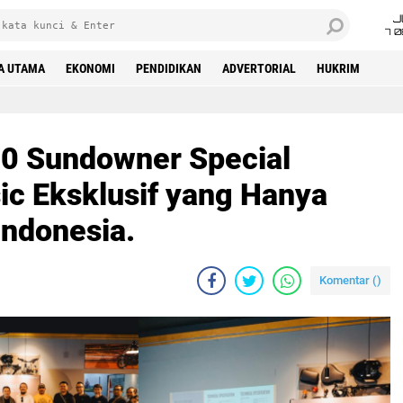
J
7 
A UTAMA
EKONOMI
PENDIDIKAN
ADVERTORIAL
HUKRIM
0 Sundowner Special
sic Eksklusif yang Hanya
Indonesia.
Komentar (
)