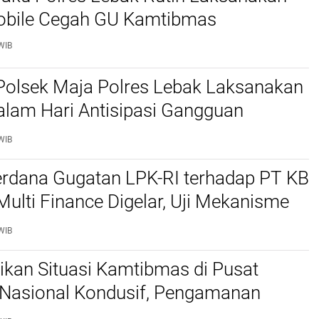
Mobile Cegah GU Kamtibmas
WIB
Polsek Maja Polres Lebak Laksanakan
alam Hari Antisipasi Gangguan
as
WIB
erdana Gugatan LPK-RI terhadap PT KB
Multi Finance Digelar, Uji Mekanisme
idusia Jadi Sorotan
WIB
stikan Situasi Kamtibmas di Pusat
Nasional Kondusif, Pengamanan
al Diperketat