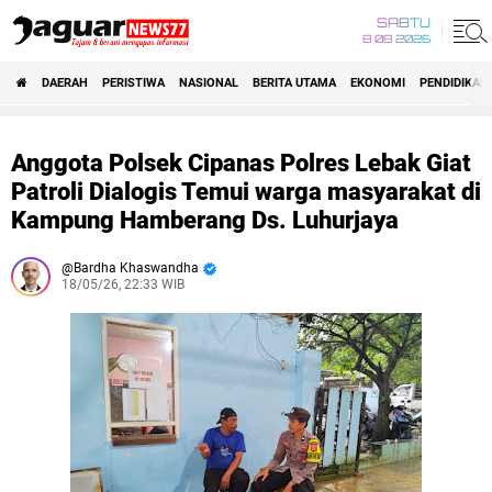
SABTU
8 08 2026
DAERAH
PERISTIWA
NASIONAL
BERITA UTAMA
EKONOMI
PENDIDIKAN
Anggota Polsek Cipanas Polres Lebak Giat
Patroli Dialogis Temui warga masyarakat di
Kampung Hamberang Ds. Luhurjaya
Bardha Khaswandha
18/05/26, 22:33 WIB