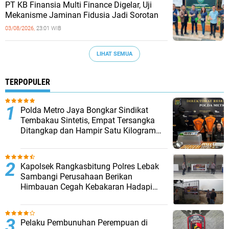
PT KB Finansia Multi Finance Digelar, Uji
Mekanisme Jaminan Fidusia Jadi Sorotan
03/08/2026,
23:01 WIB
LIHAT SEMUA
TERPOPULER
‎Polda Metro Jaya Bongkar Sindikat
Tembakau Sintetis, Empat Tersangka
Ditangkap dan Hampir Satu Kilogram
Barang Bukti Disita
Kapolsek Rangkasbitung Polres Lebak
Sambangi Perusahaan Berikan
Himbauan Cegah Kebakaran Hadapi
Musim Kemarau
Pelaku Pembunuhan Perempuan di