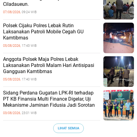
Ciladaueun.
07/08/2026,
09:24 WIB
Polsek Cijaku Polres Lebak Rutin
Laksanakan Patroli Mobile Cegah GU
Kamtibmas
05/08/2026,
17:43 WIB
Anggota Polsek Maja Polres Lebak
Laksanakan Patroli Malam Hari Antisipasi
Gangguan Kamtibmas
05/08/2026,
17:40 WIB
Sidang Perdana Gugatan LPK-RI terhadap
PT KB Finansia Multi Finance Digelar, Uji
Mekanisme Jaminan Fidusia Jadi Sorotan
03/08/2026,
23:01 WIB
LIHAT SEMUA