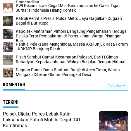
Praperadilan
‎PWI Kecam Israel Cegat Misi Kemanusiaan ke Gaza, Tiga
Jurnalis Indonesia Hilang Kontak‎‎
‎Patroli Perintis Presisi Polda Metro Jaya Gagalkan Dugaan
Begal di Duri Kepa‎
‎Kapolsek Matraman Pimpin Langsung Pengamanan Terduga
Pelaku Teror Pembakaran di Permukiman Warga Pisangan
Baru‎
Panitia Pelaksana Menghindar, Massa Aksi Unjuk Rasa Forum
- KDKMP Berujung Ricuh
Pisah Sambut Camat Kecamatan Pulosari, Dari H.Gimas
Rahadyan Kepada Johanas Waluyo Berjalan Dengan Hidmat
‎Dugaan Pungli Dana Bantuan Banjir di Aceh Timur, Warga
Mengaku Ditekan Oknum Perangkat Desa
KOMENTAR
Tampilkan
TERKINI
Polsek Cijaku Polres Lebak Rutin
Laksanakan Patroli Mobile Cegah GU
Kamtibmas