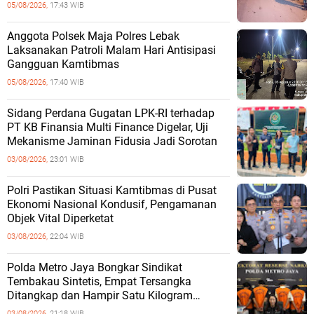
05/08/2026,
17:43 WIB
Anggota Polsek Maja Polres Lebak
Laksanakan Patroli Malam Hari Antisipasi
Gangguan Kamtibmas
05/08/2026,
17:40 WIB
Sidang Perdana Gugatan LPK-RI terhadap
PT KB Finansia Multi Finance Digelar, Uji
Mekanisme Jaminan Fidusia Jadi Sorotan
03/08/2026,
23:01 WIB
‎Polri Pastikan Situasi Kamtibmas di Pusat
Ekonomi Nasional Kondusif, Pengamanan
Objek Vital Diperketat
03/08/2026,
22:04 WIB
‎Polda Metro Jaya Bongkar Sindikat
Tembakau Sintetis, Empat Tersangka
Ditangkap dan Hampir Satu Kilogram
Barang Bukti Disita
03/08/2026,
21:18 WIB