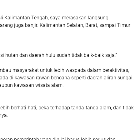
sli Kalimantan Tengah, saya merasakan langsung.
rang juga banjir. Kalimantan Selatan, Barat, sampai Timur
isi hutan dan daerah hulu sudah tidak baik-baik saja,”
mbau masyarakat untuk lebih waspada dalam beraktivitas,
ada di kawasan rawan bencana seperti daerah aliran sungai,
aupun kawasan wisata alam.
 lebih berhati-hati, peka terhadap tanda-tanda alam, dan tidak
nya.
 peran pemerintah yang dinilai harus lebih serius dan