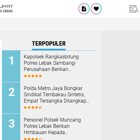
UM'AT
08 2026
TERPOPULER
Kapolsek Rangkasbitung
Polres Lebak Sambangi
Perusahaan Berikan
Himbauan Cegah Kebakaran
Hadapi Musim Kemarau
‎Polda Metro Jaya Bongkar
Sindikat Tembakau Sintetis,
Empat Tersangka Ditangkap
dan Hampir Satu Kilogram
Barang Bukti Disita
Personel Polsek Muncang
Polres Lebak Berikan
Himbauan Kepada
Masyarakat Agar Tidak