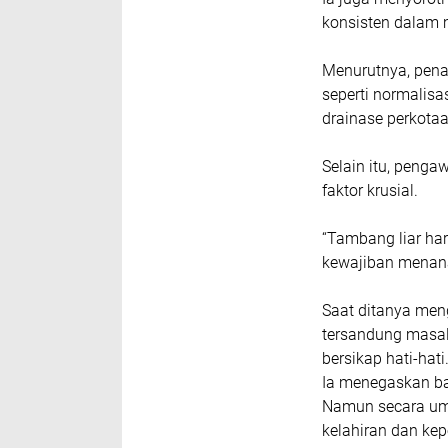
konsisten dalam 
Menurutnya, pena
seperti normalisa
drainase perkotaa
Selain itu, peng
faktor krusial.
“Tambang liar har
kewajiban menana
‎Saat ditanya me
tersandung masal
bersikap hati-hati
Ia menegaskan ba
Namun secara umu
kelahiran dan kep