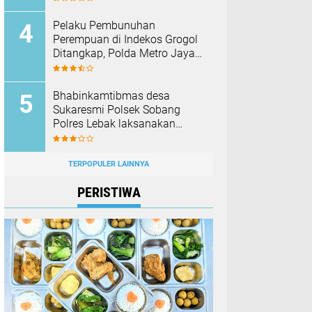
Membakar Hutan dan Lahan
Pelaku Pembunuhan
Perempuan di Indekos Grogol
Ditangkap, Polda Metro Jaya
Sita Palu dan Sejumlah
Barang Bukti
Bhabinkamtibmas desa
Sukaresmi Polsek Sobang
Polres Lebak laksanakan
Sambang di Desa binaanya
TERPOPULER LAINNYA
PERISTIWA