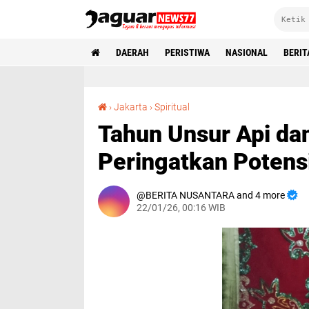
DAERAH
PERISTIWA
NASIONAL
BERIT
Tahun Unsur Api dan Shio Kuda, Spiritualis Peringatkan Potensi Bencana Alam di 2026
›
Jakarta
›
Spiritual
Tahun Unsur Api dan
Peringatkan Potens
BERITA NUSANTARA and 4 more
22/01/26, 00:16 WIB