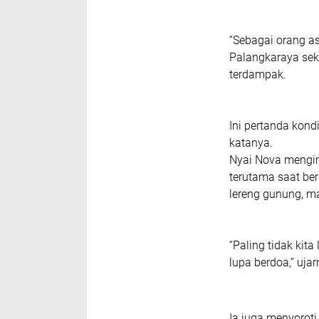
“Sebagai orang a
Palangkaraya seka
terdampak.
Ini pertanda kond
katanya.
‎Nyai Nova mengi
terutama saat ber
lereng gunung, m
“Paling tidak kita
lupa berdoa,” ujar
Ia juga menyoroti