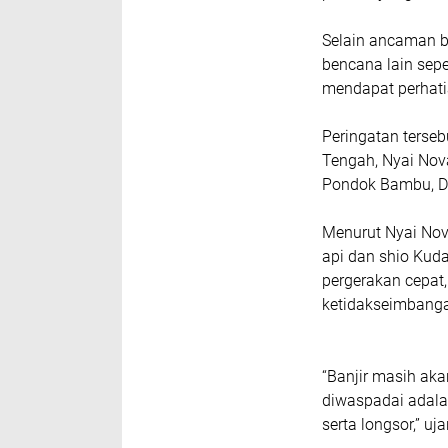
Selain ancaman b
bencana lain sepe
mendapat perhati
Peringatan terseb
Tengah, Nyai Nov
Pondok Bambu, Du
Menurut Nyai Nov
api dan shio Kuda
pergerakan cepat
ketidakseimbangan
“Banjir masih ak
diwaspadai adal
serta longsor,” uj