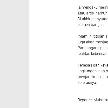
‎Ia mengaku memili
atau artis, namun
‎Di akhir pernya
elemen bangsa.
“Alam ini titipan
juga akan menjaga
‎Pandangan spirit
realitas kebencan
Terlepas dari ke
lingkungan, dan 
menjadi kunci ut
seterusnya.
Reporter: Muhama