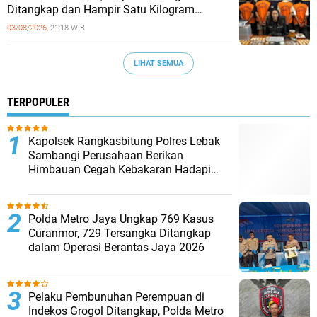
Ditangkap dan Hampir Satu Kilogram
Barang Bukti Disita
03/08/2026,
21:18 WIB
LIHAT SEMUA
TERPOPULER
Kapolsek Rangkasbitung Polres Lebak
Sambangi Perusahaan Berikan
Himbauan Cegah Kebakaran Hadapi
Musim Kemarau
Polda Metro Jaya Ungkap 769 Kasus
Curanmor, 729 Tersangka Ditangkap
dalam Operasi Berantas Jaya 2026‎
Pelaku Pembunuhan Perempuan di
Indekos Grogol Ditangkap, Polda Metro