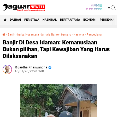
KAMIS
6 08 2026
DAERAH
PERISTIWA
NASIONAL
BERITA UTAMA
EKONOMI
PENDIDIKAN
›
Banjir
›
berita Nusantara
›
jurnalis Banten bersatu
›
Nasional
›
Pandeglang
Banjir Di Desa Idaman: Kemanusiaan Bukan pilihan, Tapi Kewajiban Yang Harus Dilaksanakan
Banjir Di Desa Idaman: Kemanusiaan
Bukan pilihan, Tapi Kewajiban Yang Harus
Dilaksanakan
Bardha Khaswandha
16/01/26, 22:41 WIB