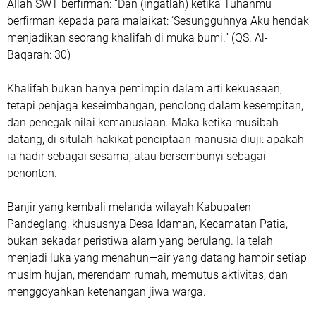
Allah SWT berfirman: “Dan (ingatlah) ketika Tuhanmu
berfirman kepada para malaikat: ‘Sesungguhnya Aku hendak
menjadikan seorang khalifah di muka bumi.” (QS. Al-
Baqarah: 30)
Khalifah bukan hanya pemimpin dalam arti kekuasaan,
tetapi penjaga keseimbangan, penolong dalam kesempitan,
dan penegak nilai kemanusiaan. Maka ketika musibah
datang, di situlah hakikat penciptaan manusia diuji: apakah
ia hadir sebagai sesama, atau bersembunyi sebagai
penonton.
Banjir yang kembali melanda wilayah Kabupaten
Pandeglang, khususnya Desa Idaman, Kecamatan Patia,
bukan sekadar peristiwa alam yang berulang. Ia telah
menjadi luka yang menahun—air yang datang hampir setiap
musim hujan, merendam rumah, memutus aktivitas, dan
menggoyahkan ketenangan jiwa warga.