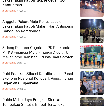
Laksanakan Patroli Mobile Cegah GU
Kamtibmas
05/08/2026,
17:43 WIB
Anggota Polsek Maja Polres Lebak
Laksanakan Patroli Malam Hari Antisipasi
Gangguan Kamtibmas
05/08/2026,
17:40 WIB
Sidang Perdana Gugatan LPK-RI terhadap
PT KB Finansia Multi Finance Digelar, Uji
Mekanisme Jaminan Fidusia Jadi Sorotan
03/08/2026,
23:01 WIB
‎Polri Pastikan Situasi Kamtibmas di Pusat
Ekonomi Nasional Kondusif, Pengamanan
Objek Vital Diperketat
03/08/2026,
22:04 WIB
‎Polda Metro Jaya Bongkar Sindikat
Tembakau Sintetis, Empat Tersangka