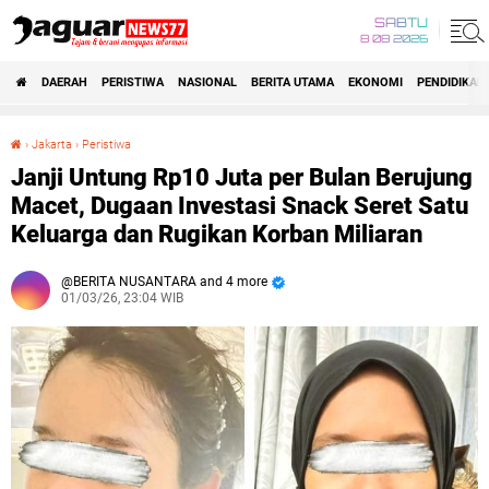
SABTU
8 08 2026
DAERAH
PERISTIWA
NASIONAL
BERITA UTAMA
EKONOMI
PENDIDIKAN
›
Jakarta
›
Peristiwa
‎Janji Untung Rp10 Juta per Bulan Berujung Macet, Dugaan Investasi Snack Seret Satu Keluarga dan Rugikan Korban Miliaran
‎Janji Untung Rp10 Juta per Bulan Berujung
Macet, Dugaan Investasi Snack Seret Satu
Keluarga dan Rugikan Korban Miliaran
BERITA NUSANTARA and 4 more
01/03/26, 23:04 WIB