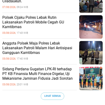
Ciladaueun.
07/08/2026,
09:24 WIB
Polsek Cijaku Polres Lebak Rutin
Laksanakan Patroli Mobile Cegah GU
Kamtibmas
05/08/2026,
17:43 WIB
Anggota Polsek Maja Polres Lebak
Laksanakan Patroli Malam Hari Antisipasi
Gangguan Kamtibmas
05/08/2026,
17:40 WIB
Sidang Perdana Gugatan LPK-RI terhadap
PT KB Finansia Multi Finance Digelar, Uji
Mekanisme Jaminan Fidusia Jadi Sorotan
03/08/2026,
23:01 WIB
LIHAT SEMUA