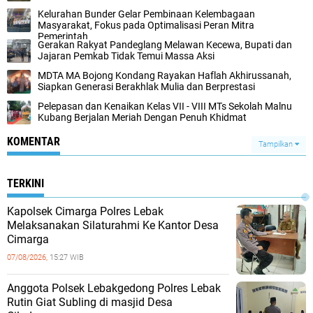
Kelurahan Bunder Gelar Pembinaan Kelembagaan
Masyarakat, Fokus pada Optimalisasi Peran Mitra
Pemerintah
Gerakan Rakyat Pandeglang Melawan Kecewa, Bupati dan
Jajaran Pemkab Tidak Temui Massa Aksi
MDTA MA Bojong Kondang Rayakan Haflah Akhirussanah,
Siapkan Generasi Berakhlak Mulia dan Berprestasi
Pelepasan dan Kenaikan Kelas VII - VIII MTs Sekolah Malnu
Kubang Berjalan Meriah Dengan Penuh Khidmat
KOMENTAR
Tampilkan
TERKINI
Kapolsek Cimarga Polres Lebak
Melaksanakan Silaturahmi Ke Kantor Desa
Cimarga
07/08/2026,
15:27 WIB
Anggota Polsek Lebakgedong Polres Lebak
Rutin Giat Subling di masjid Desa