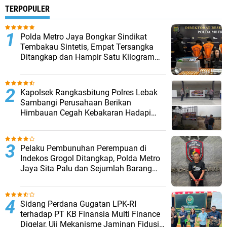
TERPOPULER
‎Polda Metro Jaya Bongkar Sindikat
Tembakau Sintetis, Empat Tersangka
Ditangkap dan Hampir Satu Kilogram
Barang Bukti Disita
Kapolsek Rangkasbitung Polres Lebak
Sambangi Perusahaan Berikan
Himbauan Cegah Kebakaran Hadapi
Musim Kemarau
Pelaku Pembunuhan Perempuan di
Indekos Grogol Ditangkap, Polda Metro
Jaya Sita Palu dan Sejumlah Barang
Bukti
Sidang Perdana Gugatan LPK-RI
terhadap PT KB Finansia Multi Finance
Digelar, Uji Mekanisme Jaminan Fidusia