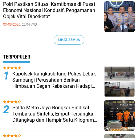
‎Polri Pastikan Situasi Kamtibmas di Pusat
Ekonomi Nasional Kondusif, Pengamanan
Objek Vital Diperketat
03/08/2026,
22:04 WIB
LIHAT SEMUA
TERPOPULER
Kapolsek Rangkasbitung Polres Lebak
Sambangi Perusahaan Berikan
Himbauan Cegah Kebakaran Hadapi
Musim Kemarau
‎Polda Metro Jaya Bongkar Sindikat
Tembakau Sintetis, Empat Tersangka
Ditangkap dan Hampir Satu Kilogram
Barang Bukti Disita