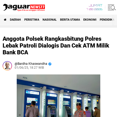
JUM'AT
7 08 2026
DAERAH
PERISTIWA
NASIONAL
BERITA UTAMA
EKONOMI
PENDIDIKAN
Anggota Polsek Rangkasbitung Polres
Lebak Patroli Dialogis Dan Cek ATM Milik
Bank BCA
Bardha Khaswandha
01/06/25, 18:27 WIB