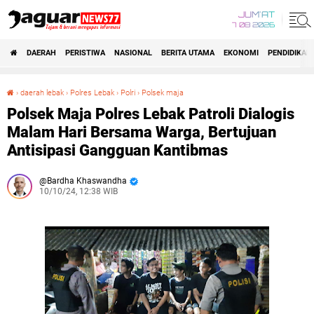
JUM'AT
7 08 2026
DAERAH
PERISTIWA
NASIONAL
BERITA UTAMA
EKONOMI
PENDIDIKAN
›
daerah lebak
›
Polres Lebak
›
Polri
›
Polsek maja
Polsek Maja Polres Lebak Patroli Dialogis Malam Hari Bersama Warga, Bertujuan Antisipasi Gangguan Kantibmas
Polsek Maja Polres Lebak Patroli Dialogis
Malam Hari Bersama Warga, Bertujuan
Antisipasi Gangguan Kantibmas
Bardha Khaswandha
10/10/24, 12:38 WIB