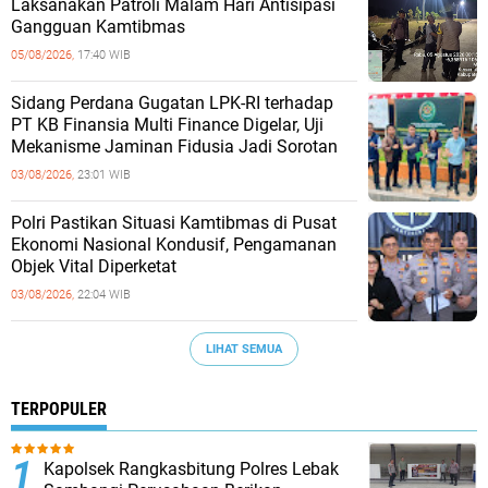
Laksanakan Patroli Malam Hari Antisipasi
Gangguan Kamtibmas
05/08/2026,
17:40 WIB
Sidang Perdana Gugatan LPK-RI terhadap
PT KB Finansia Multi Finance Digelar, Uji
Mekanisme Jaminan Fidusia Jadi Sorotan
03/08/2026,
23:01 WIB
‎Polri Pastikan Situasi Kamtibmas di Pusat
Ekonomi Nasional Kondusif, Pengamanan
Objek Vital Diperketat
03/08/2026,
22:04 WIB
LIHAT SEMUA
TERPOPULER
Kapolsek Rangkasbitung Polres Lebak