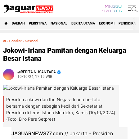
MINGGU
9 08 2026
DAERAH
PERISTIWA
NASIONAL
BERITA UTAMA
EKONOMI
PENDIDIKAN
›
Headline
›
Nasional
Jokowi-Iriana Pamitan dengan Keluarga Besar Istana
Jokowi-Iriana Pamitan dengan Keluarga
Besar Istana
BERITA NUSANTARA
10/10/24, 17:19 WIB
Presiden Jokowi dan Ibu Negara Iriana berfoto
bersama dengan sebagian kecil dari Sekretariat
Presiden di teras Istana Merdeka, Kamis (10/10/2024).
(Foto: Biro Pers Setpres)
JAGUARNEWS77.com
// Jakarta - Presiden