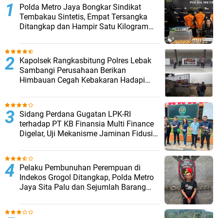
‎Polda Metro Jaya Bongkar Sindikat
Tembakau Sintetis, Empat Tersangka
Ditangkap dan Hampir Satu Kilogram
Barang Bukti Disita
Kapolsek Rangkasbitung Polres Lebak
Sambangi Perusahaan Berikan
Himbauan Cegah Kebakaran Hadapi
Musim Kemarau
Sidang Perdana Gugatan LPK-RI
terhadap PT KB Finansia Multi Finance
Digelar, Uji Mekanisme Jaminan Fidusia
Jadi Sorotan
Pelaku Pembunuhan Perempuan di
Indekos Grogol Ditangkap, Polda Metro
Jaya Sita Palu dan Sejumlah Barang
Bukti