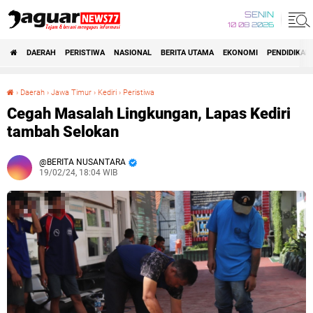
SENIN
10 08 2026
DAERAH
PERISTIWA
NASIONAL
BERITA UTAMA
EKONOMI
PENDIDIKAN
›
Daerah
›
Jawa Timur
›
Kediri
›
Peristiwa
Cegah Masalah Lingkungan, Lapas Kediri tambah Selokan
Cegah Masalah Lingkungan, Lapas Kediri
tambah Selokan
BERITA NUSANTARA
19/02/24, 18:04 WIB