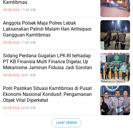
Kamtibmas
05/08/2026,
17:43 WIB
Anggota Polsek Maja Polres Lebak
Laksanakan Patroli Malam Hari Antisipasi
Gangguan Kamtibmas
05/08/2026,
17:40 WIB
Sidang Perdana Gugatan LPK-RI terhadap
PT KB Finansia Multi Finance Digelar, Uji
Mekanisme Jaminan Fidusia Jadi Sorotan
03/08/2026,
23:01 WIB
‎Polri Pastikan Situasi Kamtibmas di Pusat
Ekonomi Nasional Kondusif, Pengamanan
Objek Vital Diperketat
03/08/2026,
22:04 WIB
LIHAT SEMUA