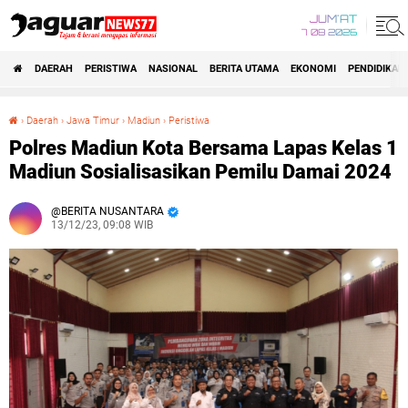
JUM'AT
7 08 2026
DAERAH
PERISTIWA
NASIONAL
BERITA UTAMA
EKONOMI
PENDIDIKAN
›
Daerah
›
Jawa Timur
›
Madiun
›
Peristiwa
Polres Madiun Kota Bersama Lapas Kelas 1 Madiun Sosialisasikan Pemilu Damai 2024
Polres Madiun Kota Bersama Lapas Kelas 1
Madiun Sosialisasikan Pemilu Damai 2024
BERITA NUSANTARA
13/12/23, 09:08 WIB