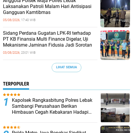
Anggota Polsek Maja Polres Lebak
Laksanakan Patroli Malam Hari Antisipasi
Gangguan Kamtibmas
05/08/2026,
17:40 WIB
Sidang Perdana Gugatan LPK-RI terhadap
PT KB Finansia Multi Finance Digelar, Uji
Mekanisme Jaminan Fidusia Jadi Sorotan
03/08/2026,
23:01 WIB
LIHAT SEMUA
TERPOPULER
Kapolsek Rangkasbitung Polres Lebak
Sambangi Perusahaan Berikan
Himbauan Cegah Kebakaran Hadapi
Musim Kemarau
‎Polda Metro Jaya Bongkar Sindikat