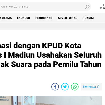
8 0
A UTAMA
EKONOMI
PENDIDIKAN
ADVERTORIAL
HUKRIM
diun, Lapas Kelas I Madiun Usahakan Seluruh WBP Memperoleh Hak Suara pada Pemilu Tahun 2024
nasi dengan KPUD Kota
s I Madiun Usahakan Seluruh
k Suara pada Pemilu Tahun
Komentar (
)