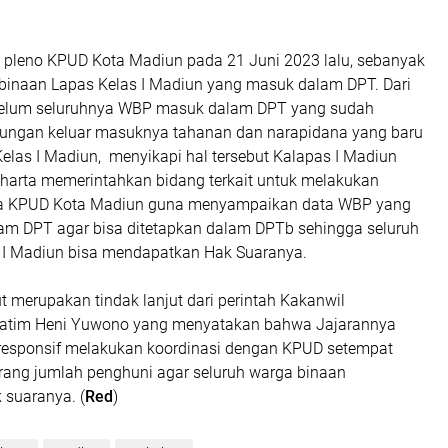
at pleno KPUD Kota Madiun pada 21 Juni 2023 lalu, sebanyak
binaan Lapas Kelas I Madiun yang masuk dalam DPT. Dari
 belum seluruhnya WBP masuk dalam DPT yang sudah
bungan keluar masuknya tahanan dan narapidana yang baru
elas I Madiun, menyikapi hal tersebut Kalapas I Madiun
harta memerintahkan bidang terkait untuk melakukan
da KPUD Kota Madiun guna menyampaikan data WBP yang
m DPT agar bisa ditetapkan dalam DPTb sehingga seluruh
 I Madiun bisa mendapatkan Hak Suaranya.
t merupakan tindak lanjut dari perintah Kakanwil
tim Heni Yuwono yang menyatakan bahwa Jajarannya
 responsif melakukan koordinasi dengan KPUD setempat
urang jumlah penghuni agar seluruh warga binaan
suaranya. (
Red
)