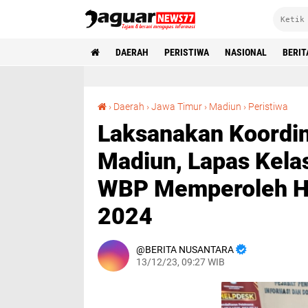
DAERAH
PERISTIWA
NASIONAL
BERIT
Laksanakan Koordinasi dengan KPUD Kota Ma
›
Daerah
›
Jawa Timur
›
Madiun
›
Peristiwa
Laksanakan Koordi
Madiun, Lapas Kela
WBP Memperoleh Ha
2024
BERITA NUSANTARA
13/12/23, 09:27 WIB