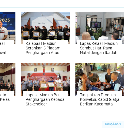
s I
Kalapas I Madiun
Lapas Kelas I Madiun
I
Serahkan 5 Piagam
Sambut Hari Raya
wil
Penghargaan Atas
Natal dengan Ibadah
Jatim
Prestasi Lapas Kelas I
Bersama Warga
Madiun Pada Akhir
Binaan Kristiani
Tahun 2023
Kota
Lapas I Madiun Beri
Tingkatkan Produksi
Kelas
Penghargaan Kepada
Konveksi, Kabid Giatja
Stakeholder
Berikan Kacamata
Pemilu
bagi Pekerja
Tampilkan