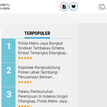
SABTU
8 2026
TERPOPULER
‎Polda Metro Jaya Bongkar
Sindikat Tembakau Sintetis,
Empat Tersangka Ditangkap
dan Hampir Satu Kilogram
Barang Bukti Disita
Kapolsek Rangkasbitung
Polres Lebak Sambangi
Perusahaan Berikan
Himbauan Cegah Kebakaran
Hadapi Musim Kemarau
Pelaku Pembunuhan
Perempuan di Indekos Grogol
Ditangkap, Polda Metro Jaya
Sita Palu dan Sejumlah