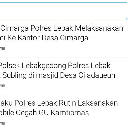
 Cimarga Polres Lebak Melaksanakan
mi Ke Kantor Desa Cimarga
WIB
Polsek Lebakgedong Polres Lebak
t Subling di masjid Desa Ciladaueun.
WIB
jaku Polres Lebak Rutin Laksanakan
Mobile Cegah GU Kamtibmas
WIB