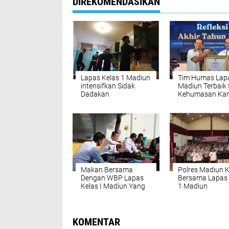
DIREKOMENDASIKAN
Lapas Kelas 1 Madiun
Tim Humas Lapa
intensifkan Sidak
Madiun Terbaik 
Dadakan
Kehumasan Kan
Kemenkumham 
Makan Bersama
Polres Madiun 
Dengan WBP Lapas
Bersama Lapas 
Kelas I Madiun Yang
1 Madiun
Diintegrasikan
Sosialisasikan 
Dengan Survei
Damai 2024
Kepuasan Pelayanan
Makanan
KOMENTAR