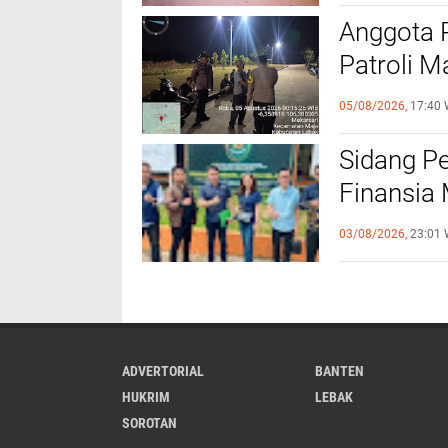
Anggota 
Patroli M
Kamtibm
05/08/2026,
17:40 
Sidang P
Finansia 
Jaminan F
03/08/2026,
23:01 
ADVERTORIAL
BANTEN
HUKRIM
LEBAK
SOROTAN