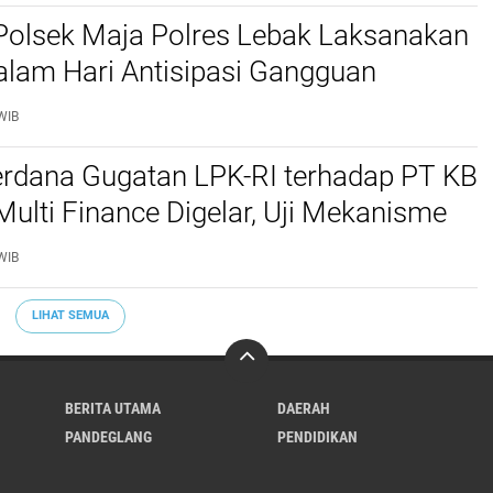
Polsek Maja Polres Lebak Laksanakan
alam Hari Antisipasi Gangguan
as
WIB
erdana Gugatan LPK-RI terhadap PT KB
Multi Finance Digelar, Uji Mekanisme
idusia Jadi Sorotan
WIB
LIHAT SEMUA
BERITA UTAMA
DAERAH
PANDEGLANG
PENDIDIKAN