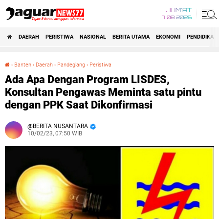
JUM'AT
7 08 2026
DAERAH
PERISTIWA
NASIONAL
BERITA UTAMA
EKONOMI
PENDIDIKAN
›
Banten
›
Daerah
›
Pandeglang
›
Peristiwa
Ada Apa Dengan Program LISDES, Konsultan Pengawas Meminta satu pintu dengan PPK Saat Dikonfirmasi
Ada Apa Dengan Program LISDES,
Konsultan Pengawas Meminta satu pintu
dengan PPK Saat Dikonfirmasi
BERITA NUSANTARA
10/02/23, 07:50 WIB