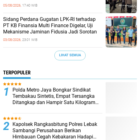
05/08/2026,
17:40 WIB
Sidang Perdana Gugatan LPK-RI terhadap
PT KB Finansia Multi Finance Digelar, Uji
Mekanisme Jaminan Fidusia Jadi Sorotan
03/08/2026,
23:01 WIB
LIHAT SEMUA
TERPOPULER
‎Polda Metro Jaya Bongkar Sindikat
Tembakau Sintetis, Empat Tersangka
Ditangkap dan Hampir Satu Kilogram
Barang Bukti Disita
Kapolsek Rangkasbitung Polres Lebak
Sambangi Perusahaan Berikan
Himbauan Cegah Kebakaran Hadapi