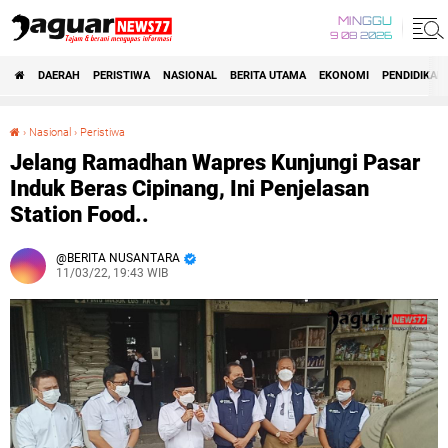
MINGGU
9 08 2026
DAERAH
PERISTIWA
NASIONAL
BERITA UTAMA
EKONOMI
PENDIDIKAN
›
Nasional
›
Peristiwa
Jelang Ramadhan Wapres Kunjungi Pasar Induk Beras Cipinang, Ini Penjelasan Station Food..
Jelang Ramadhan Wapres Kunjungi Pasar
Induk Beras Cipinang, Ini Penjelasan
Station Food..
BERITA NUSANTARA
11/03/22, 19:43 WIB