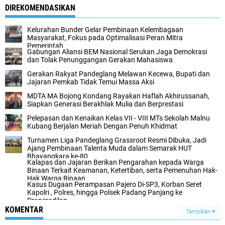
DIREKOMENDASIKAN
Kelurahan Bunder Gelar Pembinaan Kelembagaan
Masyarakat, Fokus pada Optimalisasi Peran Mitra
Pemerintah
Gabungan Aliansi BEM Nasional Serukan Jaga Demokrasi
dan Tolak Penunggangan Gerakan Mahasiswa
Gerakan Rakyat Pandeglang Melawan Kecewa, Bupati dan
Jajaran Pemkab Tidak Temui Massa Aksi
MDTA MA Bojong Kondang Rayakan Haflah Akhirussanah,
Siapkan Generasi Berakhlak Mulia dan Berprestasi
Pelepasan dan Kenaikan Kelas VII - VIII MTs Sekolah Malnu
Kubang Berjalan Meriah Dengan Penuh Khidmat
Turnamen Liga Pandeglang Grassroot Resmi Dibuka, Jadi
Ajang Pembinaan Talenta Muda dalam Semarak HUT
Bhayangkara ke-80
Kalapas dan Jajaran Berikan Pengarahan kepada Warga
Binaan Terkait Keamanan, Ketertiban, serta Pemenuhan Hak-
Hak Warga Binaan
Kasus Dugaan Perampasan Pajero Di-SP3, Korban Seret
Kapolri , Polres, hingga Polsek Padang Panjang ke
Praperadilan
KOMENTAR
Tampilkan