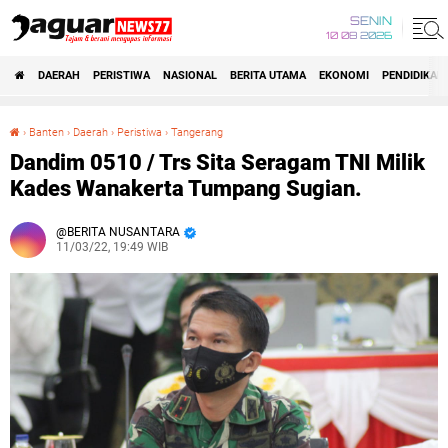
SENIN
10 08 2026
DAERAH
PERISTIWA
NASIONAL
BERITA UTAMA
EKONOMI
PENDIDIKAN
›
Banten
›
Daerah
›
Peristiwa
›
Tangerang
Dandim 0510 / Trs Sita Seragam TNI Milik Kades Wanakerta Tumpang Sugian.
Dandim 0510 / Trs Sita Seragam TNI Milik
Kades Wanakerta Tumpang Sugian.
BERITA NUSANTARA
11/03/22, 19:49 WIB