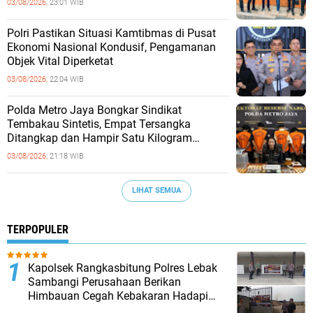
03/08/2026,
23:01 WIB
‎Polri Pastikan Situasi Kamtibmas di Pusat
Ekonomi Nasional Kondusif, Pengamanan
Objek Vital Diperketat
03/08/2026,
22:04 WIB
‎Polda Metro Jaya Bongkar Sindikat
Tembakau Sintetis, Empat Tersangka
Ditangkap dan Hampir Satu Kilogram
Barang Bukti Disita
03/08/2026,
21:18 WIB
LIHAT SEMUA
TERPOPULER
Kapolsek Rangkasbitung Polres Lebak
Sambangi Perusahaan Berikan
Himbauan Cegah Kebakaran Hadapi
Musim Kemarau