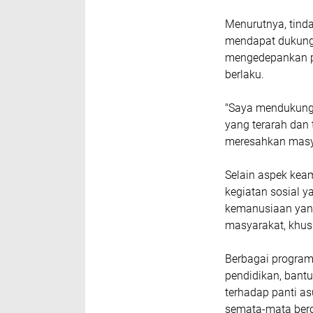
Menurutnya, tinda
mendapat dukunga
mengedepankan p
berlaku.
"Saya mendukung
yang terarah dan
meresahkan masya
Selain aspek kea
kegiatan sosial y
kemanusiaan yang
masyarakat, khus
Berbagai program
pendidikan, bantu
terhadap panti as
semata-mata bero