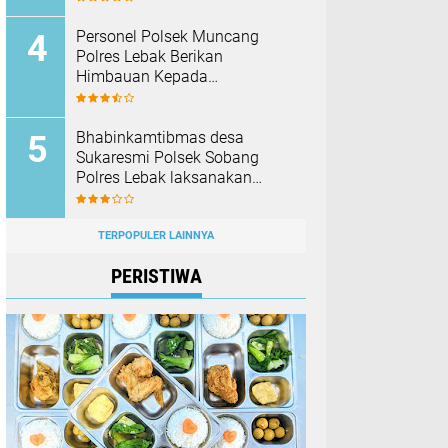
Barang Bukti
Personel Polsek Muncang
Polres Lebak Berikan
Himbauan Kepada
Masyarakat Agar Tidak
Membakar Hutan dan Lahan
Bhabinkamtibmas desa
Sukaresmi Polsek Sobang
Polres Lebak laksanakan
Sambang di Desa binaanya
TERPOPULER LAINNYA
PERISTIWA