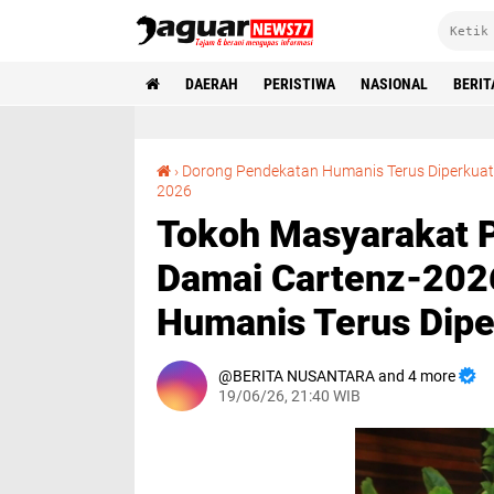
DAERAH
PERISTIWA
NASIONAL
BERIT
›
Dorong Pendekatan Humanis Terus Diperkuat‎
‎Tokoh Masyarakat Papua Apresiasi Satgas Ops Damai Cartenz-2026, Dorong Pendekatan Humanis Terus Diperkuat‎
2026
‎Tokoh Masyarakat 
Damai Cartenz-202
Humanis Terus Dipe
BERITA NUSANTARA and 4 more
19/06/26, 21:40 WIB