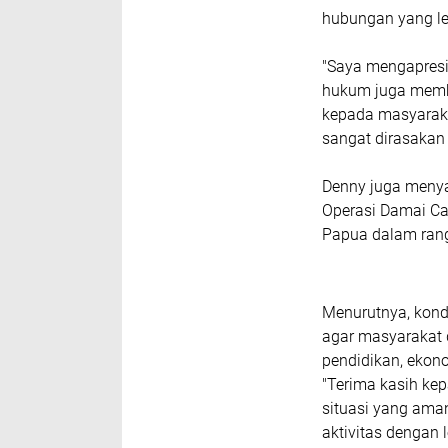
hubungan yang le
"Saya mengapresi
hukum juga membe
kepada masyaraka
sangat dirasakan
Denny juga meny
Operasi Damai Ca
Papua dalam rang
Menurutnya, kondi
agar masyarakat d
pendidikan, ekon
‎"Terima kasih k
situasi yang ama
aktivitas dengan l