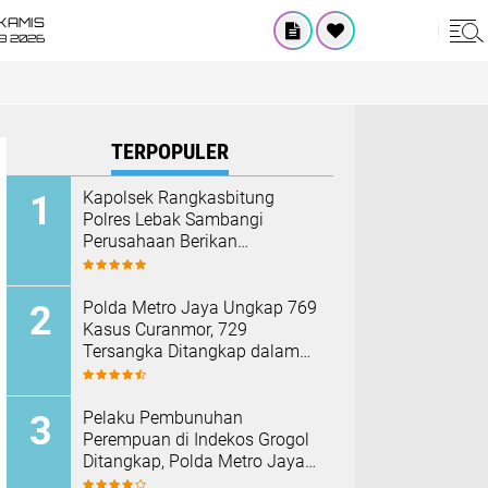
KAMIS
8 2026
TERPOPULER
Kapolsek Rangkasbitung
Polres Lebak Sambangi
Perusahaan Berikan
Himbauan Cegah Kebakaran
Hadapi Musim Kemarau
Polda Metro Jaya Ungkap 769
Kasus Curanmor, 729
Tersangka Ditangkap dalam
Operasi Berantas Jaya 2026‎
Pelaku Pembunuhan
Perempuan di Indekos Grogol
Ditangkap, Polda Metro Jaya
Sita Palu dan Sejumlah