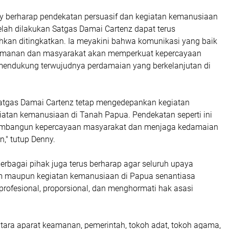
nny berharap pendekatan persuasif dan kegiatan kemanusiaan
elah dilakukan Satgas Damai Cartenz dapat terus
hkan ditingkatkan. Ia meyakini bahwa komunikasi yang baik
eamanan dan masyarakat akan memperkuat kepercayaan
 mendukung terwujudnya perdamaian yang berkelanjutan di
atgas Damai Cartenz tetap mengedepankan kegiatan
iatan kemanusiaan di Tanah Papua. Pendekatan seperti ini
embangun kepercayaan masyarakat dan menjaga kedamaian
n," tutup Denny.
erbagai pihak juga terus berharap agar seluruh upaya
 maupun kegiatan kemanusiaan di Papua senantiasa
profesional, proporsional, dan menghormati hak asasi
ntara aparat keamanan, pemerintah, tokoh adat, tokoh agama,