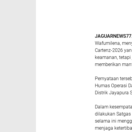
JAGUARNEWS77.C
Wafumilena, meny
Cartenz-2026 yang
keamanan, tetapi
memberikan manf
Pernyataan terse
Humas Operasi Da
Distrik Jayapura 
Dalam kesempatan
dilakukan Satgas
selama ini meng
menjaga ketertib