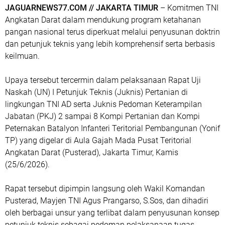
JAGUARNEWS77.COM //
JAKARTA TIMUR
– Komitmen TNI
Angkatan Darat dalam mendukung program ketahanan
pangan nasional terus diperkuat melalui penyusunan doktrin
dan petunjuk teknis yang lebih komprehensif serta berbasis
keilmuan.
Upaya tersebut tercermin dalam pelaksanaan Rapat Uji
Naskah (UN) I Petunjuk Teknis (Juknis) Pertanian di
lingkungan TNI AD serta Juknis Pedoman Keterampilan
Jabatan (PKJ) 2 sampai 8 Kompi Pertanian dan Kompi
Peternakan Batalyon Infanteri Teritorial Pembangunan (Yonif
TP) yang digelar di Aula Gajah Mada Pusat Teritorial
Angkatan Darat (Pusterad), Jakarta Timur, Kamis
(25/6/2026).
Rapat tersebut dipimpin langsung oleh Wakil Komandan
Pusterad, Mayjen TNI Agus Prangarso, S.Sos, dan dihadiri
oleh berbagai unsur yang terlibat dalam penyusunan konsep
petunjuk teknis sebagai pedoman pelaksanaan tugas