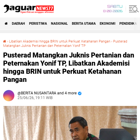
SABTU
8 08 2026
DAERAH
PERISTIWA
NASIONAL
BERITA UTAMA
EKONOMI
PENDIDIKAN
›
Libatkan Akademisi hingga BRIN untuk Perkuat Ketahanan Pangan
›
Pusterad
Matangkan Juknis Pertanian dan Peternakan Yonif TP
Pusterad Matangkan Juknis Pertanian dan Peternakan Yonif TP, Libatkan Akademisi hingga BRIN untuk Perkuat Ketahanan Pangan
Pusterad Matangkan Juknis Pertanian dan
Peternakan Yonif TP, Libatkan Akademisi
hingga BRIN untuk Perkuat Ketahanan
Pangan
BERITA NUSANTARA and 4 more
25/06/26, 19:11 WIB