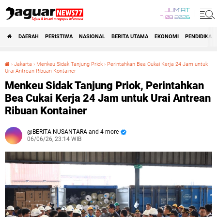
JUM'AT
7 08 2026
DAERAH
PERISTIWA
NASIONAL
BERITA UTAMA
EKONOMI
PENDIDIKAN
›
Jakarta
›
Menkeu Sidak Tanjung Priok
›
Perintahkan Bea Cukai Kerja 24 Jam untuk
Urai Antrean Ribuan Kontainer
Menkeu Sidak Tanjung Priok, Perintahkan Bea Cukai Kerja 24 Jam untuk Urai Antrean Ribuan Kontainer
Menkeu Sidak Tanjung Priok, Perintahkan
Bea Cukai Kerja 24 Jam untuk Urai Antrean
Ribuan Kontainer
BERITA NUSANTARA and 4 more
06/06/26, 23:14 WIB