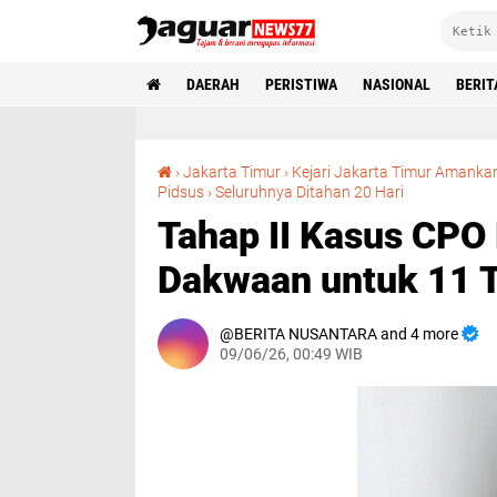
DAERAH
PERISTIWA
NASIONAL
BERIT
›
Jakarta Timur
›
Kejari Jakarta Timur Amanka
Tahap II Kasus CPO Rampung, Jaksa Siapkan Dakwaan untuk 11 Tersangka
Pidsus
›
Seluruhnya Ditahan 20 Hari
Tahap II Kasus CPO
Dakwaan untuk 11 
BERITA NUSANTARA and 4 more
09/06/26, 00:49 WIB