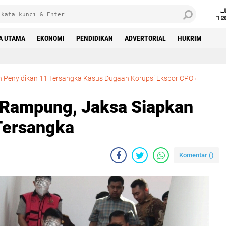
J
7 
A UTAMA
EKONOMI
PENDIDIKAN
ADVERTORIAL
HUKRIM
n Penyidikan 11 Tersangka Kasus Dugaan Korupsi Ekspor CPO
›
 Rampung, Jaksa Siapkan
Tersangka
Komentar (
)