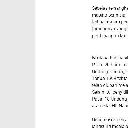
‎Sebelas tersang
masing berinisial
terlibat dalam p
turunannya yang 
perdagangan komo
‎Berdasarkan hasi
Pasal 20 huruf a
Undang-Undang H
Tahun 1999 tent
telah diubah me
Selain itu, penyi
Pasal 18 Undang-
atau c KUHP Nasi
‎Usai proses peny
langsung menjala