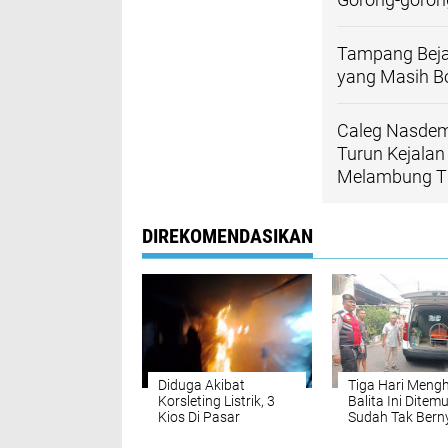
Tampang Beja
yang Masih B
Caleg Nasdem 
Turun Kejala
Melambung Ti
DIREKOMENDASIKAN
Diduga Akibat
Tiga Hari Mengh
Korsleting Listrik, 3
Balita Ini Ditem
Kios Di Pasar
Sudah Tak Ber
Jangkrik Terbakar
di Gorong-goro