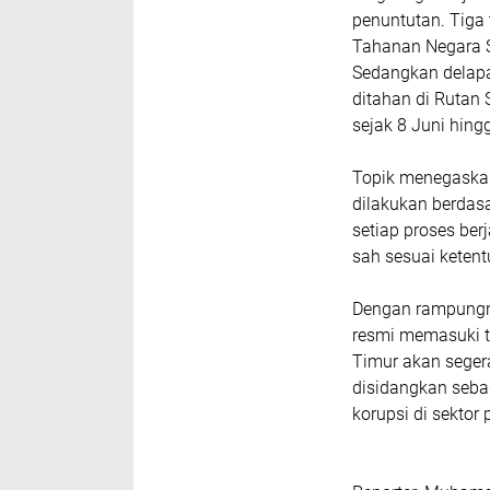
penuntutan. Tiga
Tahanan Negara S
Sedangkan delapan
ditahan di Rutan
sejak 8 Juni hing
‎Topik menegaska
dilakukan berdas
setiap proses ber
sah sesuai keten
‎Dengan rampungny
resmi memasuki t
Timur akan seger
disidangkan seb
korupsi di sektor