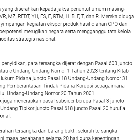
ka yang diserahkan kepada jaksa penuntut umum masing-
 VR, MZ, RFDT, YH, ES, E, RTM, LHB, F, T, dan R. Mereka diduga
enyimpangan kegiatan ekspor produk hasil olahan CPO dan
berpotensi merugikan negara serta mengganggu tata kelola
ditas strategis nasional.
l penyidikan, para tersangka dijerat dengan Pasal 603 juncto
 atau c Undang-Undang Nomor 1 Tahun 2023 tentang Kitab
ukum Pidana juncto Pasal 18 Undang-Undang Nomor 31
ang Pemberantasan Tindak Pidana Korupsi sebagaimana
lalui Undang-Undang Nomor 20 Tahun 2001.
dik juga menerapkan pasal subsider berupa Pasal 3 juncto
Undang Tipikor juncto Pasal 618 juncto Pasal 20 huruf a
onal.
erahan tersangka dan barang bukti, seluruh tersangka
ni masa penahanan selama 20 hari guna kepentingan