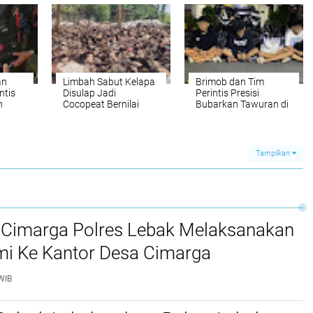
Masih Bocah
Ringankan Beban
Masyarakat Disaat
Harga Beras
Melambung Tinggi
an
Limbah Sabut Kelapa
‎Brimob dan Tim
ntis
Disulap Jadi
Perintis Presisi
n
Cocopeat Bernilai
Bubarkan Tawuran di
ar,
Ekonomi, Dorong
Kramat Jati, Empat
Ekonomi Sirkular dan
Remaja dan Dua
uren
Kurangi Sampah
Celurit Diamankan
Organik
Tampilkan
 Cimarga Polres Lebak Melaksanakan
mi Ke Kantor Desa Cimarga
WIB