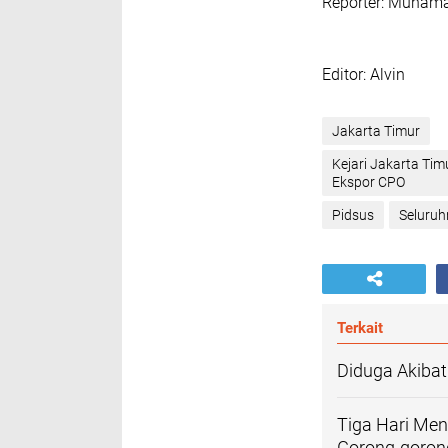
Reporter: Muhama
‎Editor: Alvin
Jakarta Timur
Kejari Jakarta Ti
Ekspor CPO
Pidsus
Seluruh
Terkait
Diduga Akibat 
Tiga Hari Men
Gorong-goron