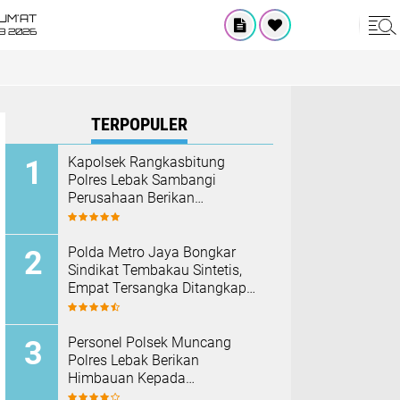
UM'AT
08 2026
TERPOPULER
Kapolsek Rangkasbitung
Polres Lebak Sambangi
Perusahaan Berikan
Himbauan Cegah Kebakaran
Hadapi Musim Kemarau
‎Polda Metro Jaya Bongkar
Sindikat Tembakau Sintetis,
Empat Tersangka Ditangkap
dan Hampir Satu Kilogram
Barang Bukti Disita
Personel Polsek Muncang
Polres Lebak Berikan
Himbauan Kepada
Masyarakat Agar Tidak