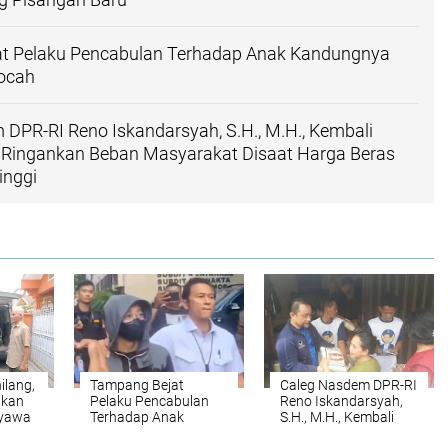
t Pelaku Pencabulan Terhadap Anak Kandungnya
ocah
DPR-RI Reno Iskandarsyah, S.H., M.H., Kembali
n Ringankan Beban Masyarakat Disaat Harga Beras
nggi
ilang,
Tampang Bejat
Caleg Nasdem DPR-RI
ukan
Pelaku Pencabulan
Reno Iskandarsyah,
nyawa
Terhadap Anak
S.H., M.H., Kembali
ng
Kandungnya yang
Turun Kejalan