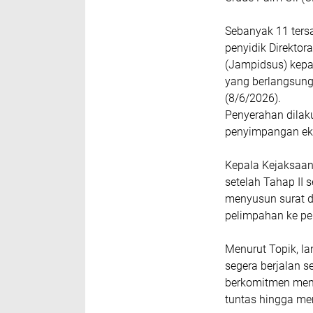
Sebanyak 11 ters
penyidik Direkto
(Jampidsus) kepa
yang berlangsung
(8/6/2026).
Penyerahan dilak
penyimpangan eks
‎Kepala Kejaksaa
setelah Tahap II 
menyusun surat d
pelimpahan ke pe
‎Menurut Topik, l
segera berjalan 
berkomitmen meng
tuntas hingga me