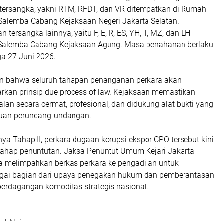
 tersangka, yakni RTM, RFDT, dan VR ditempatkan di Rumah
alemba Cabang Kejaksaan Negeri Jakarta Selatan.
 tersangka lainnya, yaitu F, E, R, ES, YH, T, MZ, dan LH
 Salemba Cabang Kejaksaan Agung. Masa penahanan berlaku
ga 27 Juni 2026.
n bahwa seluruh tahapan penanganan perkara akan
arkan prinsip due process of law. Kejaksaan memastikan
jalan secara cermat, profesional, dan didukung alat bukti yang
tuan perundang-undangan.
a Tahap II, perkara dugaan korupsi ekspor CPO tersebut kini
ahap penuntutan. Jaksa Penuntut Umum Kejari Jakarta
a melimpahkan berkas perkara ke pengadilan untuk
agai bagian dari upaya penegakan hukum dan pemberantasan
 perdagangan komoditas strategis nasional.