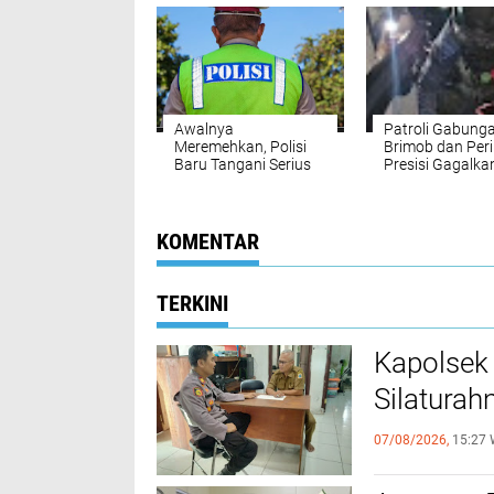
Pisangan Baru
Awalnya
‎Patroli Gabung
Meremehkan, Polisi
Brimob dan Peri
Baru Tangani Serius
Presisi Gagalka
Pencurian di Jaktim
Dugaan Balap Li
Setelah Unggahan
Delapan Motor
Viral
Diamankan di D
Sawit
KOMENTAR
TERKINI
Kapolsek
Silaturah
07/08/2026,
15:27 