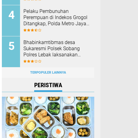
Membakar Hutan dan Lahan
Pelaku Pembunuhan
Perempuan di Indekos Grogol
Ditangkap, Polda Metro Jaya
Sita Palu dan Sejumlah
Barang Bukti
Bhabinkamtibmas desa
Sukaresmi Polsek Sobang
Polres Lebak laksanakan
Sambang di Desa binaanya
TERPOPULER LAINNYA
PERISTIWA