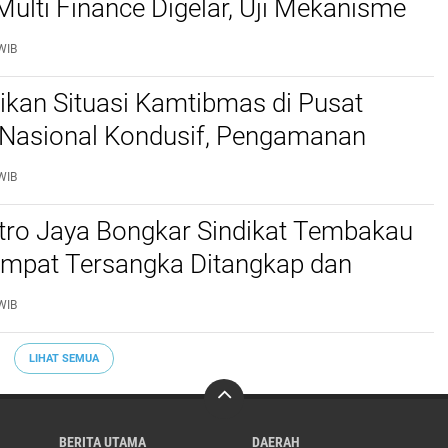
Multi Finance Digelar, Uji Mekanisme
idusia Jadi Sorotan
WIB
stikan Situasi Kamtibmas di Pusat
Nasional Kondusif, Pengamanan
al Diperketat
WIB
etro Jaya Bongkar Sindikat Tembakau
 Empat Tersangka Ditangkap dan
tu Kilogram Barang Bukti Disita
WIB
LIHAT SEMUA
BERITA UTAMA
DAERAH