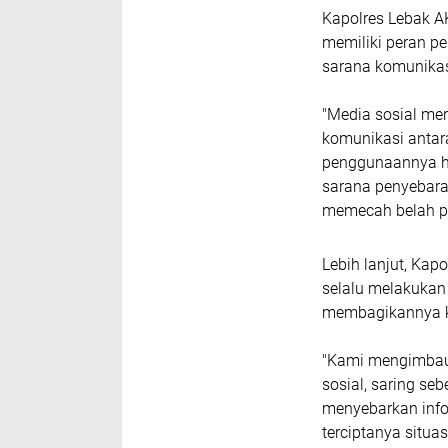
Kapolres Lebak A
memiliki peran p
sarana komunikas
"Media sosial me
komunikasi antar
penggunaannya ha
sarana penyebara
memecah belah per
Lebih lanjut, Ka
selalu melakukan 
membagikannya k
"Kami mengimbau
sosial, saring se
menyebarkan infor
terciptanya situ