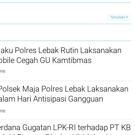
Tampilkan
jaku Polres Lebak Rutin Laksanakan
Mobile Cegah GU Kamtibmas
WIB
Polsek Maja Polres Lebak Laksanakan
alam Hari Antisipasi Gangguan
as
WIB
erdana Gugatan LPK-RI terhadap PT KB