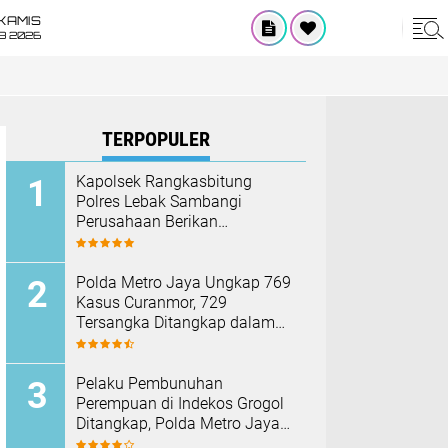
KAMIS
8 2026
TERPOPULER
Kapolsek Rangkasbitung
Polres Lebak Sambangi
Perusahaan Berikan
Himbauan Cegah Kebakaran
Hadapi Musim Kemarau
Polda Metro Jaya Ungkap 769
Kasus Curanmor, 729
Tersangka Ditangkap dalam
Operasi Berantas Jaya 2026‎
Pelaku Pembunuhan
Perempuan di Indekos Grogol
Ditangkap, Polda Metro Jaya
Sita Palu dan Sejumlah