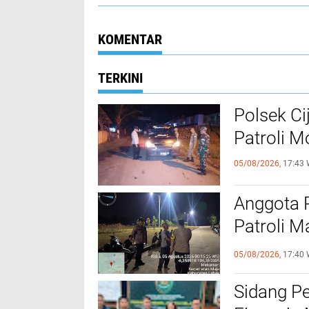
KOMENTAR
TERKINI
Polsek Ci
Patroli 
05/08/2026,
17:43 
Anggota 
Patroli M
Kamtibm
05/08/2026,
17:40 
Sidang P