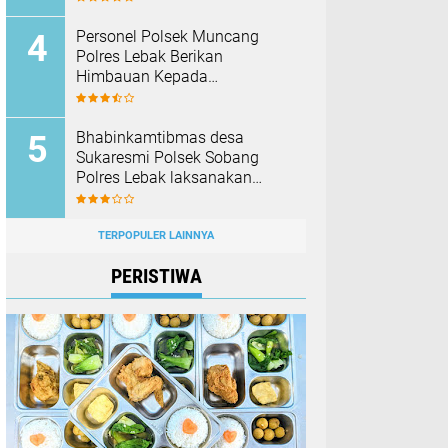
Barang Bukti
Personel Polsek Muncang
Polres Lebak Berikan
Himbauan Kepada
Masyarakat Agar Tidak
Membakar Hutan dan Lahan
Bhabinkamtibmas desa
Sukaresmi Polsek Sobang
Polres Lebak laksanakan
Sambang di Desa binaanya
TERPOPULER LAINNYA
PERISTIWA