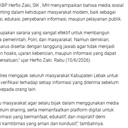
KBP Herfio Zaki, SIK , MH menyampaikan bahwa media sosial
enting dalam kehidupan masyarakat modern, baik sebagai
i, edukasi, penyebaran informasi, maupun pelayanan publik.
rupakan sarana yang sangat efektif untuk membangun
a pemerintah, Polri, dan masyarakat. Namun demikian,
rus disertai dengan tanggung jawab agar tidak menjadi
n hoaks, ujaran kebencian, maupun informasi yang dapat
satuan," ujar Herfio Zaki. Rabu (10/6/2026).
polres mengajak seluruh masyarakat Kabupaten Lebak untuk
verifikasi terhadap setiap informasi yang diterima sebelum
epada orang lain.
 masyarakat agar selalu bijak dalam menggunakan media
belum sharing, serta memanfaatkan platform digital untuk
masi yang bermanfaat, edukatif, dan inspiratif demi
asi kamtibmas yang aman dan kondusif," tambahnya.