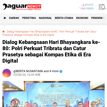
JUM'AT
7 08 2026
DAERAH
PERISTIWA
NASIONAL
BERITA UTAMA
EKONOMI
PENDIDIKAN
›
‎Dialog Kebangsaan Hari Bhayangkara ke-80
›
Polri Perkuat Tribrata dan Catur
Prasetya sebagai Kompas Etika di Era Digital
‎Dialog Kebangsaan Hari Bhayangkara ke-80: Polri Perkuat Tribrata dan Catur Prasetya sebagai Kompas Etika di Era Digital
‎Dialog Kebangsaan Hari Bhayangkara ke-
80: Polri Perkuat Tribrata dan Catur
Prasetya sebagai Kompas Etika di Era
Digital
BERITA NUSANTARA and 4 more
23/06/26, 16:45 WIB