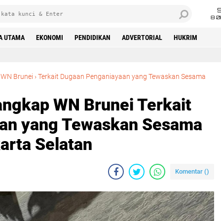
8 0
A UTAMA
EKONOMI
PENDIDIKAN
ADVERTORIAL
HUKRIM
 WN Brunei
›
Terkait Dugaan Penganiayaan yang Tewaskan Sesama
Tangkap WN Brunei Terkait
an yang Tewaskan Sesama
arta Selatan‎
Komentar (
)