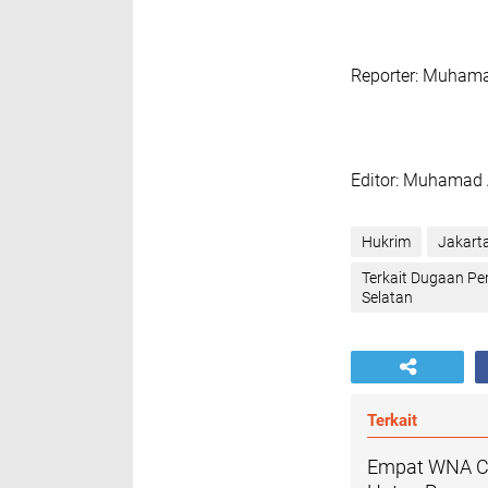
‎Reporter: Muham
‎Editor: Muhamad 
Hukrim
Jakart
Terkait Dugaan P
Selatan‎
Terkait
‎Empat WNA Ch