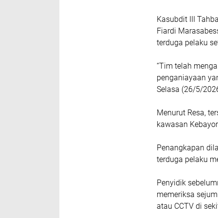
Kasubdit III Tah
Fiardi Marasabes
terduga pelaku s
“Tim telah menga
penganiayaan yan
Selasa (26/5/2026
Menurut Resa, ter
kawasan Kebayora
Penangkapan dila
terduga pelaku me
Penyidik sebelum
memeriksa sejuml
atau CCTV di sekit