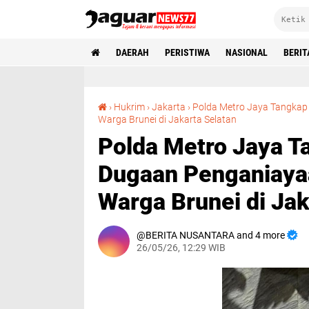
DAERAH
PERISTIWA
NASIONAL
BERIT
›
Hukrim
›
Jakarta
›
‎Polda Metro Jaya Tangkap
‎Polda Metro Jaya Tangkap WN Brunei Terkait Dugaan Penganiayaan yang Tewaskan Sesama Warga Brunei di Jakarta Selatan‎
Warga Brunei di Jakarta Selatan‎
‎Polda Metro Jaya 
Dugaan Penganiaya
Warga Brunei di Jak
BERITA NUSANTARA and 4 more
26/05/26, 12:29 WIB