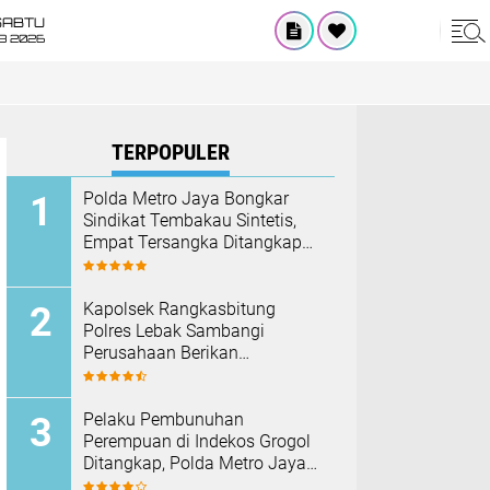
SABTU
8 2026
TERPOPULER
‎Polda Metro Jaya Bongkar
Sindikat Tembakau Sintetis,
Empat Tersangka Ditangkap
dan Hampir Satu Kilogram
Barang Bukti Disita
Kapolsek Rangkasbitung
Polres Lebak Sambangi
Perusahaan Berikan
Himbauan Cegah Kebakaran
Hadapi Musim Kemarau
Pelaku Pembunuhan
Perempuan di Indekos Grogol
Ditangkap, Polda Metro Jaya
Sita Palu dan Sejumlah