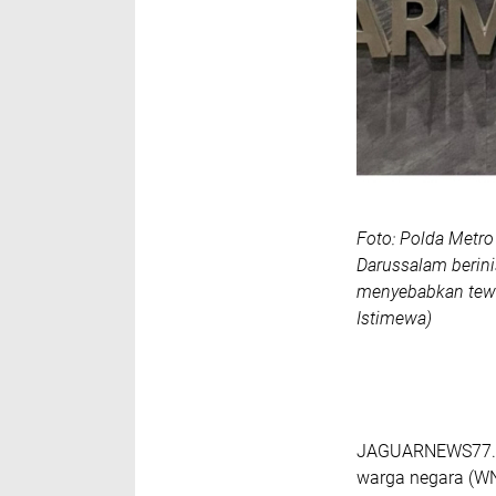
Foto: Polda Metr
Darussalam berini
menyebabkan tewa
Istimewa)
JAGUARNEWS77.C
warga negara (WN)