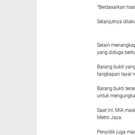
“Berdasarkan hasi
Selanjutnya dila
Selain menangkap
yang diduga berka
Barang bukti yang
tangkapan layar r
Barang bukti ter
untuk mengungkap
Saat ini, MIA mas
Metro Jaya.
Penyidik juga mas