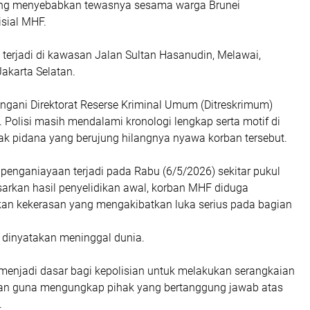
ng menyebabkan tewasnya sesama warga Brunei
isial MHF.
t terjadi di kawasan Jalan Sultan Hasanudin, Melawai,
akarta Selatan.
tangani Direktorat Reserse Kriminal Umum (Ditreskrimum)
 Polisi masih mendalami kronologi lengkap serta motif di
ak pidana yang berujung hilangnya nyawa korban tersebut.
penganiayaan terjadi pada Rabu (6/5/2026) sekitar pukul
sarkan hasil penyelidikan awal, korban MHF diduga
an kekerasan yang mengakibatkan luka serius pada bagian
 dinyatakan meninggal dunia.
menjadi dasar bagi kepolisian untuk melakukan serangkaian
kan guna mengungkap pihak yang bertanggung jawab atas
.