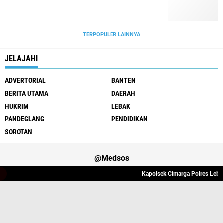
TERPOPULER LAINNYA
JELAJAHI
ADVERTORIAL
BANTEN
BERITA UTAMA
DAERAH
HUKRIM
LEBAK
PANDEGLANG
PENDIDIKAN
SOROTAN
@Medsos
Kapolsek Cimarga Polres Lebak 
Tentang Kami
Redaksi
Pedoman Media Cyber
Copyright ©
2026 JAGUARNEWS77.COM