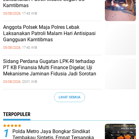
Kamtibmas
05/08/2026,
17:43 WIB
Anggota Polsek Maja Polres Lebak
Laksanakan Patroli Malam Hari Antisipasi
Gangguan Kamtibmas
05/08/2026,
17:40 WIB
Sidang Perdana Gugatan LPK-RI terhadap
PT KB Finansia Multi Finance Digelar, Uji
Mekanisme Jaminan Fidusia Jadi Sorotan
03/08/2026,
23:01 WIB
LIHAT SEMUA
TERPOPULER
‎Polda Metro Jaya Bongkar Sindikat
Tembakau Sintetis, Empat Tersangka