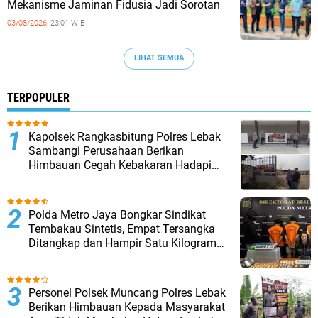
Mekanisme Jaminan Fidusia Jadi Sorotan
03/08/2026,
23:01 WIB
LIHAT SEMUA
TERPOPULER
Kapolsek Rangkasbitung Polres Lebak
Sambangi Perusahaan Berikan
Himbauan Cegah Kebakaran Hadapi
Musim Kemarau
‎Polda Metro Jaya Bongkar Sindikat
Tembakau Sintetis, Empat Tersangka
Ditangkap dan Hampir Satu Kilogram
Barang Bukti Disita
Personel Polsek Muncang Polres Lebak
Berikan Himbauan Kepada Masyarakat