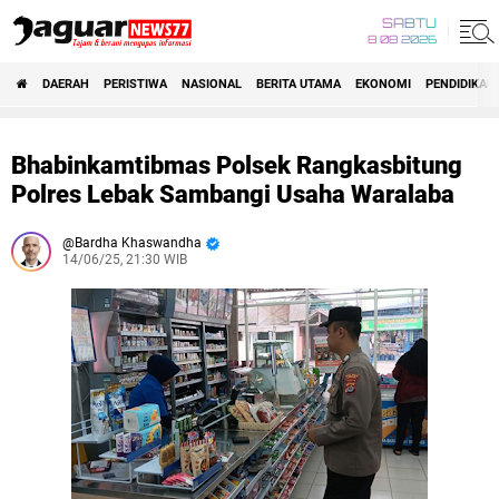
SABTU
8 08 2026
DAERAH
PERISTIWA
NASIONAL
BERITA UTAMA
EKONOMI
PENDIDIKAN
Bhabinkamtibmas Polsek Rangkasbitung
Polres Lebak Sambangi Usaha Waralaba
Bardha Khaswandha
14/06/25, 21:30 WIB