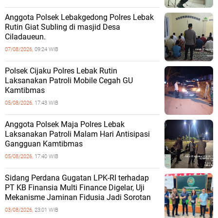
Anggota Polsek Lebakgedong Polres Lebak
Rutin Giat Subling di masjid Desa
Ciladaueun.
07/08/2026,
09:24 WIB
Polsek Cijaku Polres Lebak Rutin
Laksanakan Patroli Mobile Cegah GU
Kamtibmas
05/08/2026,
17:43 WIB
Anggota Polsek Maja Polres Lebak
Laksanakan Patroli Malam Hari Antisipasi
Gangguan Kamtibmas
05/08/2026,
17:40 WIB
Sidang Perdana Gugatan LPK-RI terhadap
PT KB Finansia Multi Finance Digelar, Uji
Mekanisme Jaminan Fidusia Jadi Sorotan
03/08/2026,
23:01 WIB