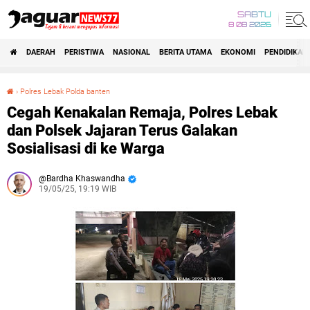
SABTU
8 08 2026
DAERAH
PERISTIWA
NASIONAL
BERITA UTAMA
EKONOMI
PENDIDIKAN
›
Polres Lebak Polda banten
Cegah Kenakalan Remaja, Polres Lebak dan Polsek Jajaran Terus Galakan Sosialisasi di ke Warga
Cegah Kenakalan Remaja, Polres Lebak
dan Polsek Jajaran Terus Galakan
Sosialisasi di ke Warga
Bardha Khaswandha
19/05/25, 19:19 WIB