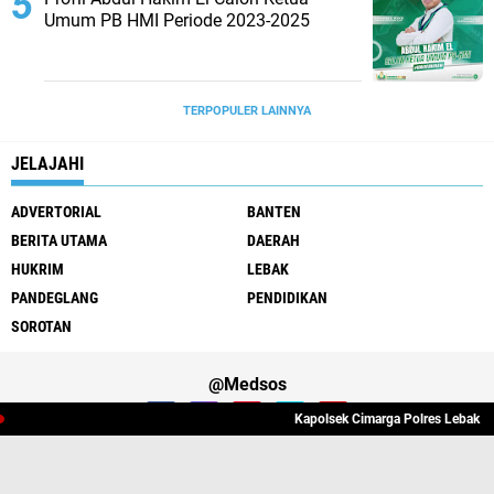
Umum PB HMI Periode 2023-2025
TERPOPULER LAINNYA
JELAJAHI
ADVERTORIAL
BANTEN
BERITA UTAMA
DAERAH
HUKRIM
LEBAK
PANDEGLANG
PENDIDIKAN
SOROTAN
@Medsos
Kapolsek Cimarga Polres Lebak Mela
Tentang Kami
Redaksi
Pedoman Media Cyber