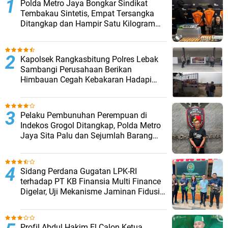
‎Polda Metro Jaya Bongkar Sindikat
Tembakau Sintetis, Empat Tersangka
Ditangkap dan Hampir Satu Kilogram
Barang Bukti Disita
Kapolsek Rangkasbitung Polres Lebak
Sambangi Perusahaan Berikan
Himbauan Cegah Kebakaran Hadapi
Musim Kemarau
Pelaku Pembunuhan Perempuan di
Indekos Grogol Ditangkap, Polda Metro
Jaya Sita Palu dan Sejumlah Barang
Bukti
Sidang Perdana Gugatan LPK-RI
terhadap PT KB Finansia Multi Finance
Digelar, Uji Mekanisme Jaminan Fidusia
Jadi Sorotan
Profil Abdul Hakim El Calon Ketua